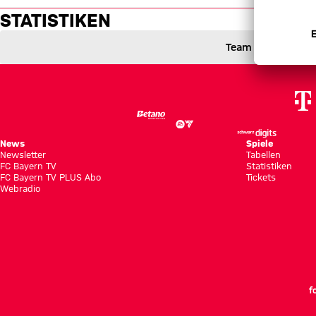
Statistiken: FC Bayern vs. Hei
STATISTIKEN
FC Bayern München gegen 1. FC Heidenheim 1846
Team
4 zu 2
4 : 2
1 zu 0 nach Erste Halbzeit
Zwischenergebnis:
(
1:0
)
FCB
HDH
Zum Spielbericht
News
Spiele
Newsletter
Tabellen
FC Bayern TV
Statistiken
FC Bayern TV PLUS Abo
Tickets
Webradio
f