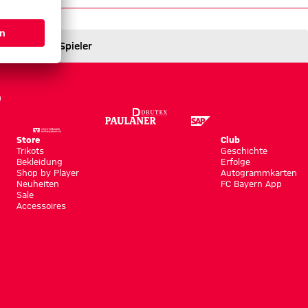
Spieler
Store
Club
Trikots
Geschichte
Bekleidung
Erfolge
Shop by Player
Autogrammkarten
Neuheiten
FC Bayern App
Sale
Accessoires