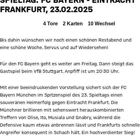
FCB
FRANKFURT, 23.02.2025
Zum Spielbericht
Alle Ereignisse
4
Tore
2
Karten
10
Wechsel
Bis dahin wünschen wir noch einen schönen Restabend und
eine schöne Woche. Servus und auf Wiedersehen!
Für den FC Bayern geht es weiter am Freitag. Dann steigt das
Gastspiel beim VfB Stuttgart. Anpfiff ist um 20:30 Uhr.
Mit einer beeindruckenden Vorstellung sichert sich der FC
Bayern München im Spitzenspiel des 23. Spieltags einen
souveränen Heimerfolg gegen Eintracht Frankfurt. Die
Münchner brillieren mit sehenswert herauskombinierten
Treffern von Olise, Ito, Musiala und Gnabry, während die
Defensive kaum etwas anbrennen lässt und Frankfurts schnelle
Angreifer konsequent in Schach hält. Ein hochverdienter Sieg!