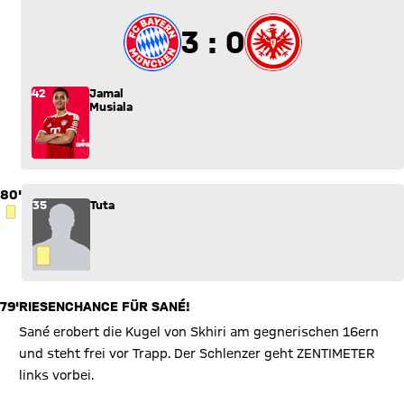
3 zu 0
3 : 0
42
Jamal
Musiala
80'
35
Tuta
GELBE KARTE
79'
RIESENCHANCE FÜR SANÉ!
Sané erobert die Kugel von Skhiri am gegnerischen 16ern
und steht frei vor Trapp. Der Schlenzer geht ZENTIMETER
links vorbei.