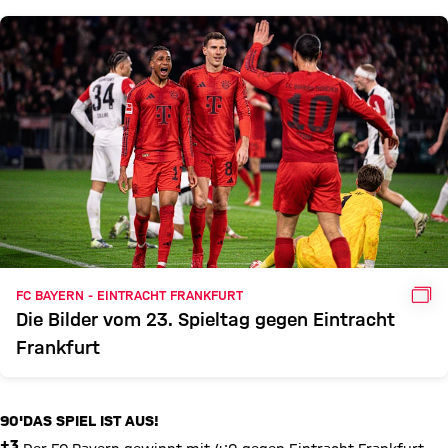
GAL
FC BAYERN - EINTRACHT FRANKFURT
Die Bilder vom 23. Spieltag gegen Eintracht
Frankfurt
90'
DAS SPIEL IST AUS!
+3