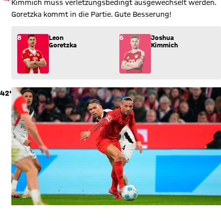
Kimmich muss verletzungsbedingt ausgewechselt werden.
Goretzka kommt in die Partie. Gute Besserung!
Wechsel: Leon Goretzka (8) kommt für Joshua Kimmich (6) in
8
Leon
6
Joshua
Goretzka
Kimmich
42'