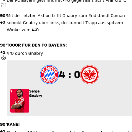
Der FC Bayern gewinnt mit 4:0 gegen Eintracht Frankfurt.
ANPFIFF
90'
Mit der letzten Aktion trifft Gnabry zum Endstand! Coman
+2
schickt Gnabry über links, der tunnelt Trapp aus spitzem
Winkel zum 4:0.
90'
TOOOR FÜR DEN FC BAYERN!
+2
4:0 durch Gnabry
TOR
4 zu 0
4 : 0
7
Serge
Gnabry
90'
KANE!
+1