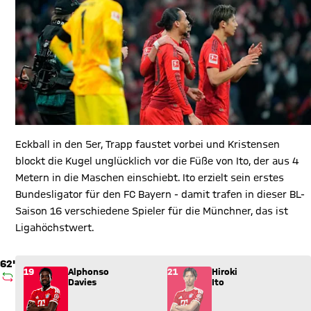
Eckball in den 5er, Trapp faustet vorbei und Kristensen
blockt die Kugel unglücklich vor die Füße von Ito, der aus 4
Metern in die Maschen einschiebt. Ito erzielt sein erstes
Bundesligator für den FC Bayern - damit trafen in dieser BL-
Saison 16 verschiedene Spieler für die Münchner, das ist
Ligahöchstwert.
62'
Wechsel: Alphonso Davies (19) kommt für Hiroki Ito (21) ins S
19
Alphonso
21
Hiroki
AUSWECHSLUNG
Davies
Ito