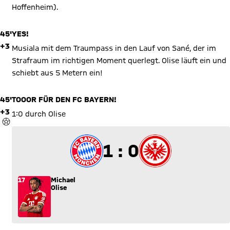
Hoffenheim).
45'
YES!
+3
Musiala mit dem Traumpass in den Lauf von Sané, der im
Strafraum im richtigen Moment querlegt. Olise läuft ein und
schiebt aus 5 Metern ein!
45'
TOOOR FÜR DEN FC BAYERN!
+3
1:0 durch Olise
TOR
1 zu 0
1 : 0
17
Michael
Olise