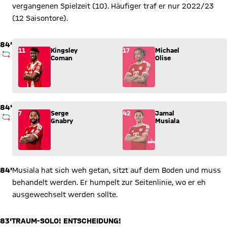
vergangenen Spielzeit (10). Häufiger traf er nur 2022/23
(12 Saisontore).
84'
Wechsel: Kingsley Coman (11) kommt für Michael Olise (17) i
11
Kingsley
17
Michael
AUSWECHSLUNG
Coman
Olise
84'
Wechsel: Serge Gnabry (7) kommt für Jamal Musiala (42) ins
7
Serge
42
Jamal
AUSWECHSLUNG
Gnabry
Musiala
84'
Musiala hat sich weh getan, sitzt auf dem Boden und muss
behandelt werden. Er humpelt zur Seitenlinie, wo er eh
ausgewechselt werden sollte.
83'
TRAUM-SOLO! ENTSCHEIDUNG!