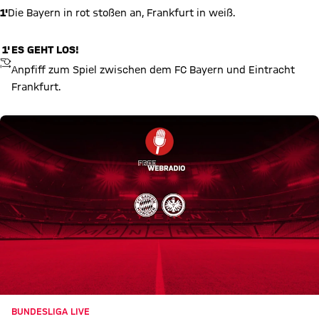
1'
Die Bayern in rot stoßen an, Frankfurt in weiß.
1'
ES GEHT LOS!
ANPFIFF
Anpfiff zum Spiel zwischen dem FC Bayern und Eintracht
Frankfurt.
BUNDESLIGA LIVE