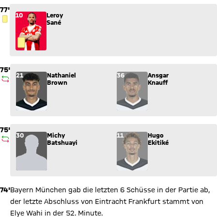
77'
10
Leroy
GELBE KARTE
Sané
75'
Wechsel: Nathaniel Brown (21) kommt für Ansgar Knauff (36) 
21
Nathaniel
36
Ansgar
AUSWECHSLUNG
Brown
Knauff
75'
Wechsel: Michy Batshuayi (30) kommt für Hugo Ekitiké (11) in
30
Michy
11
Hugo
AUSWECHSLUNG
Batshuayi
Ekitiké
74'
Bayern München gab die letzten 6 Schüsse in der Partie ab,
der letzte Abschluss von Eintracht Frankfurt stammt von
Elye Wahi in der 52. Minute.