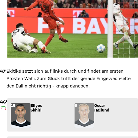
47'
Ekitiké setzt sich auf links durch und findet am ersten
Pfosten Wahi. Zum Glück trifft der gerade Eingewechselte
den Ball nicht richtig - knapp daneben!
46'
Wechsel: Ellyes Skhiri (15) kommt für Oscar Højlund (6) ins S
15
Ellyes
6
Oscar
AUSWECHSLUNG
Skhiri
Højlund