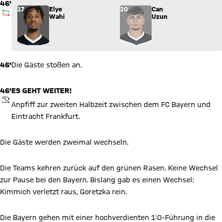
46'
Wechsel: Elye Wahi (17) kommt für Can Uzun (20) ins Spiel.
17
Elye
20
Can
AUSWECHSLUNG
Wahi
Uzun
46'
Die Gäste stoßen an.
46'
ES GEHT WEITER!
ANPFIFF
Anpfiff zur zweiten Halbzeit zwischen dem FC Bayern und
Eintracht Frankfurt.
Die Gäste werden zweimal wechseln.
Die Teams kehren zurück auf den grünen Rasen. Keine Wechsel
zur Pause bei den Bayern. Bislang gab es einen Wechsel:
Kimmich verletzt raus, Goretzka rein.
Die Bayern gehen mit einer hochverdienten 1:0-Führung in die