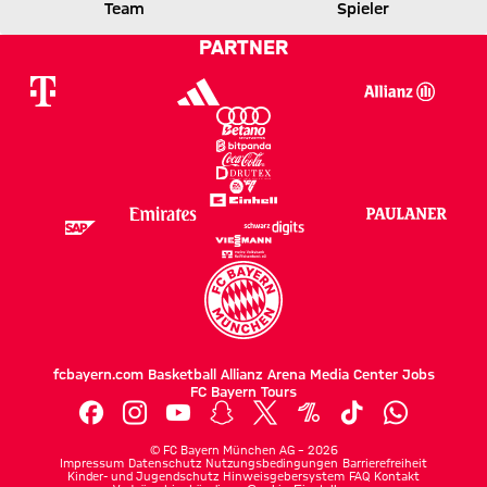
SCF
FCB
Team
Spieler
PARTNER
Zum Spielbericht
fcbayern.com
Basketball
Allianz Arena
Media Center
Jobs
FC Bayern Tours
©
FC Bayern München AG
–
2026
Impressum
Datenschutz
Nutzungsbedingungen
Barrierefreiheit
Kinder- und Jugendschutz
Hinweisgebersystem
FAQ
Kontakt