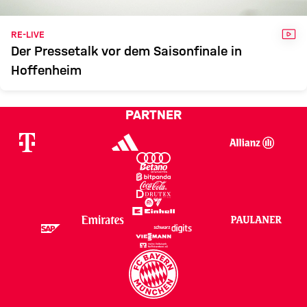
VID
RE-LIVE
Der Pressetalk vor dem Saisonfinale in
Hoffenheim
PARTNER