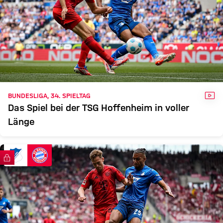
VID
BUNDESLIGA, 34. SPIELTAG
Das Spiel bei der TSG Hoffenheim in voller
Länge
FC Bayern TV PLUS