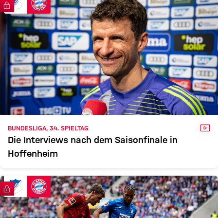
TSG
FCB
FC Bayern TV PLUS
Zum Spielbericht
VID
BUNDESLIGA, 34. SPIELTAG
Die Interviews nach dem Saisonfinale in
Hoffenheim
FC Bayern TV PLUS