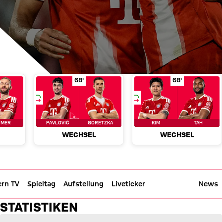
Freitag, 22. August 2025, 18:30 UTC
Fr., 22.08.2025, 18:30 UTC
sel
Boey für Laimer
in Spielminute 68'
Wechsel
Pavlović für Goretzka
Wechsel
in Spielmin
Kim 
68'
68'
Bundesliga
1. Spieltag
Allianz Arena - München
75.000 Zuschauer
IMER
PAVLOVIĆ
GORETZKA
KIM
TAH
WECHSEL
WECHSEL
ern TV
Spieltag
Aufstellung
Liveticker
Statistiken
News
FC Bayern München gegen RB Leipzig
Statistiken: FC Bayern vs. Leip
STATISTIKEN
6 zu 0
6 : 0
3 zu 0 nach Erste Halbzeit
Zwischenergebnis:
(
3:0
)