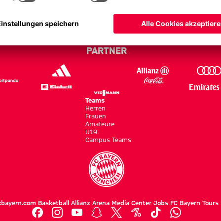
tgart - Bundesliga 25/26
PARTNER
Teams
Herren
Frauen
Amateure
U19
Campus Teams
cbayern.com
Basketball
Allianz Arena
Media Center
Jobs
FC Bayern Tours