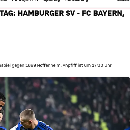
ern - Bundesliga 25/26
LTAG: HAMBURGER SV - FC BAYERN,
mspiel gegen 1899 Hoffenheim. Anpfiff ist um 17:30 Uhr