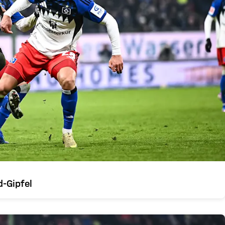
d-Gipfel