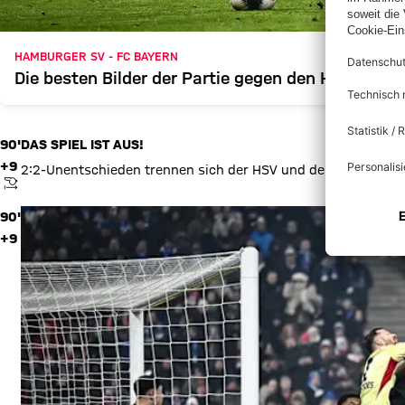
HAMBURGER SV - FC BAYERN
Die besten Bilder der Partie gegen den HSV!
90'
DAS SPIEL IST AUS!
+9
2:2-Unentschieden trennen sich der HSV und der FC Bayern.
ANPFIFF
90'
+9