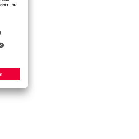
LERIE