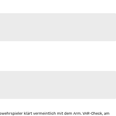
Abwehrspieler klärt vermeintlich mit dem Arm. VAR-Check, am