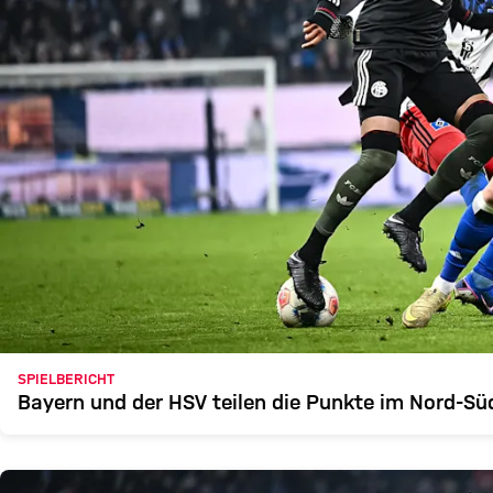
SPIELBERICHT
Bayern und der HSV teilen die Punkte im Nord-Sü