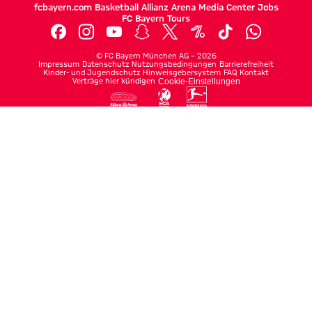
fcbayern.com
Basketball
Allianz Arena
Media Center
Jobs
FC Bayern Tours
©
FC Bayern München AG
–
2026
Impressum
Datenschutz
Nutzungsbedingungen
Barrierefreiheit
Kinder- und Jugendschutz
Hinweisgebersystem
FAQ
Kontakt
Verträge hier kündigen
Cookie-Einstellungen