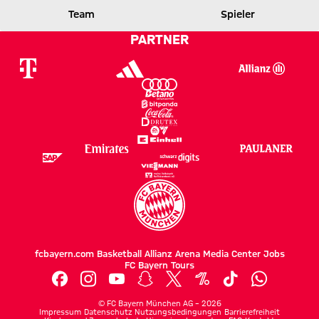
0 zu 0 nach Erste Halbzeit
Zwischenergebnis:
(
0:0
)
Team
Spieler
FCB
LYON
PARTNER
fcbayern.com
Basketball
Allianz Arena
Media Center
Jobs
FC Bayern Tours
©
FC Bayern München AG
–
2026
Impressum
Datenschutz
Nutzungsbedingungen
Barrierefreiheit