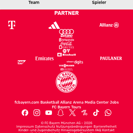
Team
Spieler
3 zu 1 nach Erste Halbzeit
Zwischenergebnis:
(
3:1
)
MANU
FCB
PARTNER
fcbayern.com
Basketball
Allianz Arena
Media Center
Jobs
FC Bayern Tours
©
FC Bayern München AG
–
2026
Impressum
Datenschutz
Nutzungsbedingungen
Barrierefreiheit
Kinder- und Jugendschutz
Hinweisgebersystem
FAQ
Kontakt