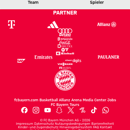
3 zu 4 Im Elfmeterschießen
3 : 4
Team
Spieler
1 zu 1 nach Zweite Halbzeit der Verlängerung
Zwischenergebnisse:
;
1 zu 1 nach Zweite Halbzeit
(
1:1 n.V.
,
1:1
)
FCB
CHE
PARTNER
fcbayern.com
Basketball
Allianz Arena
Media Center
Jobs
FC Bayern Tours
©
FC Bayern München AG
–
2026
Impressum
Datenschutz
Nutzungsbedingungen
Barrierefreiheit
Kinder- und Jugendschutz
Hinweisgebersystem
FAQ
Kontakt