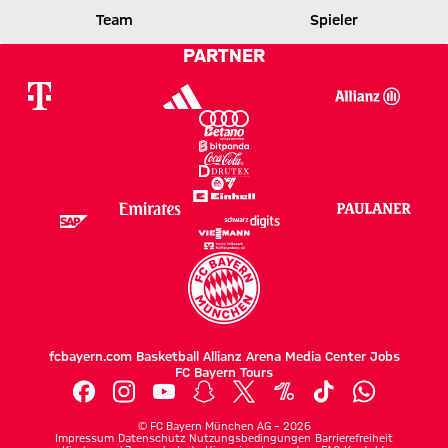
1 zu 0 nach Erste Halbzeit
Zwischenergebnis:
(
1:0
)
Team
Spieler
FCB
VCF
PARTNER
fcbayern.com
Basketball
Allianz Arena
Media Center
Jobs
FC Bayern Tours
©
FC Bayern München AG
–
2026
Impressum
Datenschutz
Nutzungsbedingungen
Barrierefreiheit