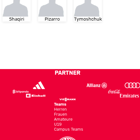
Shaqiri
Pizarro
Tymoshchuk
PARTNER
Teams
Herren
Frauen
Amateure
U19
Campus Teams