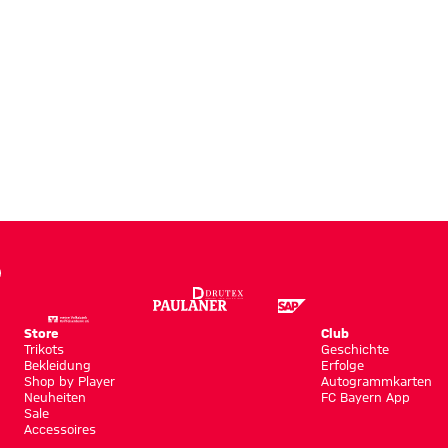
Store
Club
Trikots
Geschichte
Bekleidung
Erfolge
Shop by Player
Autogrammkarten
Neuheiten
FC Bayern App
Sale
Accessoires