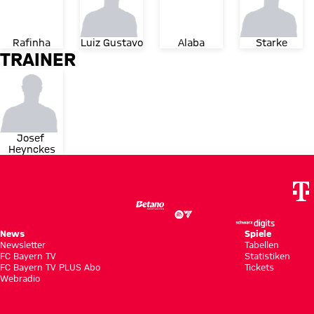
Rafinha
Luiz Gustavo
Alaba
Starke
TRAINER
Josef 
Heynckes
News
Spiele
Newsletter
Tabellen
FC Bayern TV
Statistiken
FC Bayern TV PLUS Abo
Tickets
Webradio