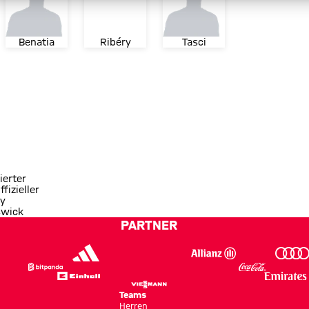
Benatia
Ribéry
Tasci
ierter
ffizieller
y
swick
PARTNER
Teams
Herren