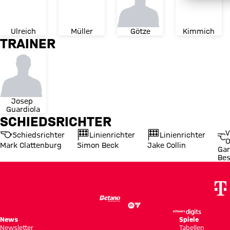
Ulreich
Müller
Götze
Kimmich
TRAINER
Josep 
Guardiola
SCHIEDSRICHTER
V
Schiedsrichter
Linienrichter
Linienrichter
O
Mark Clattenburg
Simon Beck
Jake Collin
Gar
Be
News
Spiele
Newsletter
Tabellen