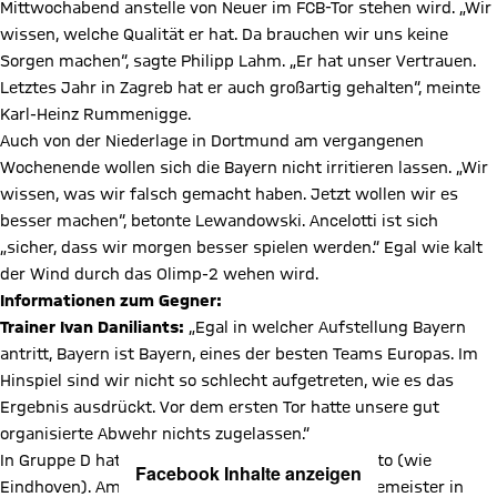
Mittwochabend anstelle von Neuer im FCB-Tor stehen wird. „Wir
wissen, welche Qualität er hat. Da brauchen wir uns keine
Sorgen machen“, sagte Philipp Lahm. „Er hat unser Vertrauen.
Letztes Jahr in Zagreb hat er auch großartig gehalten“, meinte
Karl-Heinz Rummenigge.
Auch von der Niederlage in Dortmund am vergangenen
Wochenende wollen sich die Bayern nicht irritieren lassen. „Wir
wissen, was wir falsch gemacht haben. Jetzt wollen wir es
besser machen“, betonte Lewandowski. Ancelotti ist sich
„sicher, dass wir morgen besser spielen werden.“ Egal wie kalt
der Wind durch das Olimp-2 wehen wird.
Informationen zum Gegner:
Trainer Ivan Daniliants:
„Egal in welcher Aufstellung Bayern
antritt, Bayern ist Bayern, eines der besten Teams Europas. Im
Hinspiel sind wir nicht so schlecht aufgetreten, wie es das
Ergebnis ausdrückt. Vor dem ersten Tor hatte unsere gut
organisierte Abwehr nichts zugelassen.“
In Gruppe D hat Rostov einen Punkt auf dem Konto (wie
X Inhalte anzeigen
Facebook Inhalte anzeigen
Eindhoven). Am Mittwoch kann der russische Vizemeister in