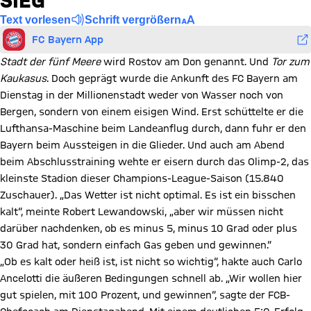
IEG
Text vorlesen
Schrift vergrößern
FC Bayern App
Stadt der fünf Meere
wird Rostov am Don genannt. Und
Tor zum
Kaukasus
. Doch geprägt wurde die Ankunft des FC Bayern am
Dienstag in der Millionenstadt weder von Wasser noch von
Bergen, sondern von einem eisigen Wind. Erst schüttelte er die
Lufthansa-Maschine beim Landeanflug durch, dann fuhr er den
Bayern beim Aussteigen in die Glieder. Und auch am Abend
beim Abschlusstraining wehte er eisern durch das Olimp-2, das
kleinste Stadion dieser Champions-League-Saison (15.840
Zuschauer). „Das Wetter ist nicht optimal. Es ist ein bisschen
kalt“, meinte Robert Lewandowski, „aber wir müssen nicht
darüber nachdenken, ob es minus 5, minus 10 Grad oder plus
30 Grad hat, sondern einfach Gas geben und gewinnen.“
„Ob es kalt oder heiß ist, ist nicht so wichtig“, hakte auch Carlo
Ancelotti die äußeren Bedingungen schnell ab. „Wir wollen hier
gut spielen, mit 100 Prozent, und gewinnen“, sagte der FCB-