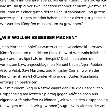
Chefcoach am Dienstagabend. Mit einem deutlichen 5:0-Erfolg
wie im Hinspiel vor zwei Monaten rechnet er nicht. „Rostov ist
ein Team mit einer guten defensiven Organisation und gutem
Konterspiel. Gegen Atlético haben sie hier zuletzt gut gespielt.
Wir werden kämpfen müssen, um zu gewinnen.“
„WIR WOLLEN ES BESSER MACHEN“
„Kein einfaches Spiel“ erwartet auch Lewandowski. „Rostov
kämpft noch um den dritten Platz. Es wird wahrscheinlich ein
ganz anderes Spiel als im Hinspiel.“ Doch auch ohne die
verletzten bzw. angeschlagenen Manuel Neuer, Arjen Robben,
Arturo Vidal, Javi Martínez und Kingsley Coman wollen die
Münchner ihren 41-Stunden-Trip in den Süden Russlands
erfolgreich bestreiten.
Nur mit einem Sieg in Rostov wahrt der FCB die Chance, den
Gruppensieg am letzten Spieltag gegen Atlético noch aus
eigener Kraft schaffen zu können. „Wir wollen den Gruppensieg.
Deswegen müssen wir gewinnen“, sagte Sven Ulreich, der am