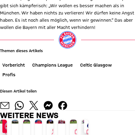
gibt sich kämpferisch: „Wir wollen es besser machen als in
München. Wir haben nichts zu verlieren! Wir dürfen keine Angst
haben. Es ist noch alles möglich, wenn wir gewinnen.“ Das aber
wollen die Bayern mit aller Macht verhindern!
Video abspielen
Video abspielen
Themen dieses Artikels
Vorbericht
Champions League
Celtic Glasgow
Profis
Diesen Artikel teilen
WEITERE NEWS
GALLERIE
INTERVIEW
GALLERIE
GALLERIE
AUDI SUMMER TOUR 2026
JETZT INFORMIEREN
AM 17. AUGUST
PAULANER FANEVENT IN HONGKONG
LIVE BEI FC BAYERN TV PLUS
TOUR TALK
GALERIE
LIVE BEI FC BAYERN TV P