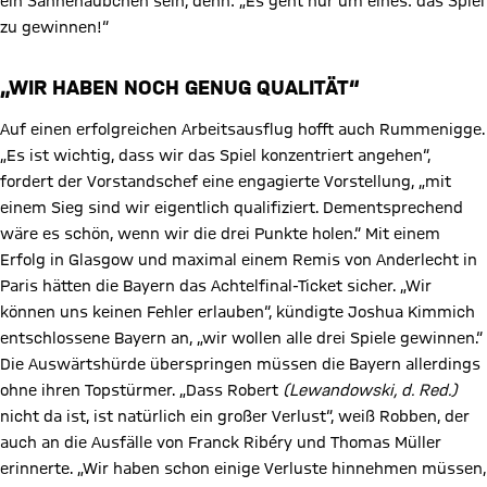
ein Sahnehäubchen sein, denn: „Es geht nur um eines: das Spiel
zu gewinnen!“
„WIR HABEN NOCH GENUG QUALITÄT“
Auf einen erfolgreichen Arbeitsausflug hofft auch Rummenigge.
„Es ist wichtig, dass wir das Spiel konzentriert angehen“,
fordert der Vorstandschef eine engagierte Vorstellung, „mit
einem Sieg sind wir eigentlich qualifiziert. Dementsprechend
wäre es schön, wenn wir die drei Punkte holen.“ Mit einem
Erfolg in Glasgow und maximal einem Remis von Anderlecht in
Paris hätten die Bayern das Achtelfinal-Ticket sicher. „Wir
können uns keinen Fehler erlauben“, kündigte Joshua Kimmich
entschlossene Bayern an, „wir wollen alle drei Spiele gewinnen.“
Die Auswärtshürde überspringen müssen die Bayern allerdings
ohne ihren Topstürmer. „Dass Robert
(Lewandowski, d. Red.)
nicht da ist, ist natürlich ein großer Verlust“, weiß Robben, der
auch an die Ausfälle von Franck Ribéry und Thomas Müller
erinnerte. „Wir haben schon einige Verluste hinnehmen müssen,