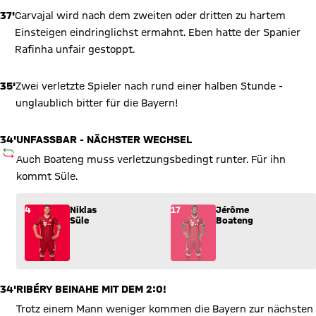
37'
Carvajal wird nach dem zweiten oder dritten zu hartem
Einsteigen eindringlichst ermahnt. Eben hatte der Spanier
Rafinha unfair gestoppt.
35'
Zwei verletzte Spieler nach rund einer halben Stunde -
unglaublich bitter für die Bayern!
34'
UNFASSBAR - NÄCHSTER WECHSEL
AUSWECHSLUNG
Auch Boateng muss verletzungsbedingt runter. Für ihn
kommt Süle.
Wechsel: Niklas Süle (4) kommt für Jérôme Boateng (17) ins 
4
Niklas
17
Jérôme
Süle
Boateng
34'
RIBÉRY BEINAHE MIT DEM 2:0!
Trotz einem Mann weniger kommen die Bayern zur nächsten