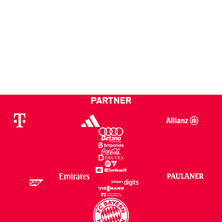
Robben, Müller, James, Ribéry - Lewandowski
SERVUS, IHR ROTEN!
Die Spannung steigt. Um 20:45 Uhr ist Anstoß zum Halbfinal-
Hinspiel in der Champions League zwischen dem FC Bayern und
Real Madrid. Eine Stunde vorher haben wir hier im Ticker die
Aufstellungen für euch. Reinklicken!
PARTNER