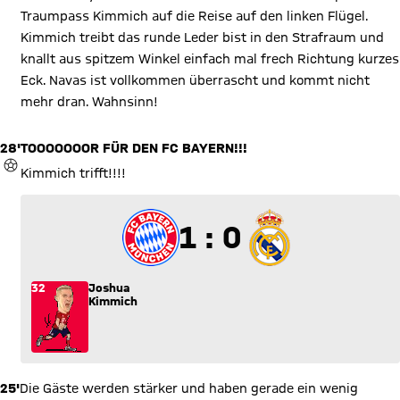
Traumpass Kimmich auf die Reise auf den linken Flügel.
Kimmich treibt das runde Leder bist in den Strafraum und
knallt aus spitzem Winkel einfach mal frech Richtung kurzes
Eck. Navas ist vollkommen überrascht und kommt nicht
mehr dran. Wahnsinn!
28'
TOOOOOOOR FÜR DEN FC BAYERN!!!
TOR
Kimmich trifft!!!!
1 zu 0
1 : 0
32
Joshua
Kimmich
25'
Die Gäste werden stärker und haben gerade ein wenig