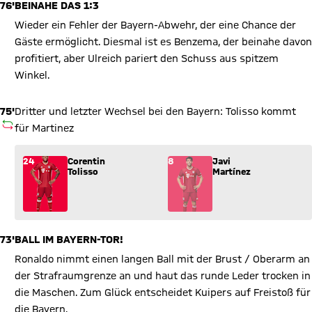
76'
BEINAHE DAS 1:3
Wieder ein Fehler der Bayern-Abwehr, der eine Chance der
Gäste ermöglicht. Diesmal ist es Benzema, der beinahe davon
profitiert, aber Ulreich pariert den Schuss aus spitzem
Winkel.
75'
Dritter und letzter Wechsel bei den Bayern: Tolisso kommt
AUSWECHSLUNG
für Martinez
Wechsel: Corentin Tolisso (24) kommt für Javi Martínez (8) in
24
Corentin
8
Javi
Tolisso
Martínez
73'
BALL IM BAYERN-TOR!
Ronaldo nimmt einen langen Ball mit der Brust / Oberarm an
der Strafraumgrenze an und haut das runde Leder trocken in
die Maschen. Zum Glück entscheidet Kuipers auf Freistoß für
die Bayern.