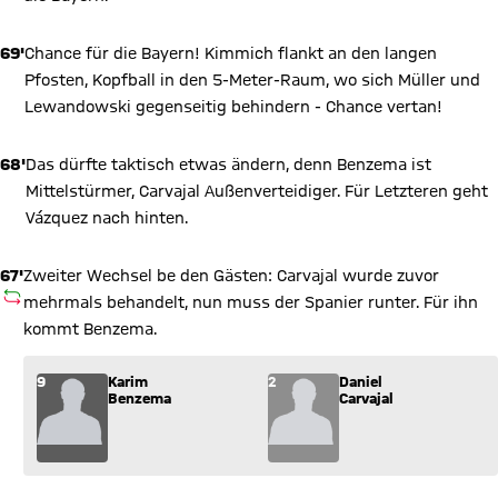
69'
Chance für die Bayern! Kimmich flankt an den langen
Pfosten, Kopfball in den 5-Meter-Raum, wo sich Müller und
Lewandowski gegenseitig behindern - Chance vertan!
68'
Das dürfte taktisch etwas ändern, denn Benzema ist
Mittelstürmer, Carvajal Außenverteidiger. Für Letzteren geht
Vázquez nach hinten.
67'
Zweiter Wechsel be den Gästen: Carvajal wurde zuvor
AUSWECHSLUNG
mehrmals behandelt, nun muss der Spanier runter. Für ihn
kommt Benzema.
Wechsel: Karim Benzema (9) kommt für Daniel Carvajal (2) ins
9
Karim
2
Daniel
Benzema
Carvajal