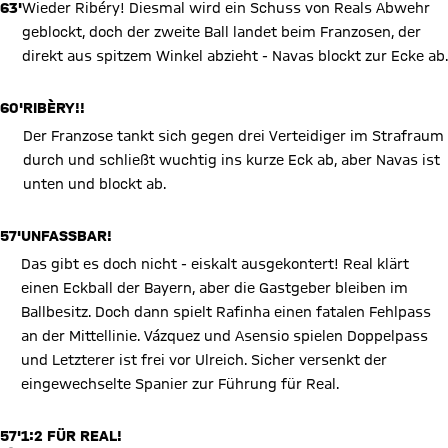
63'
Wieder Ribéry! Diesmal wird ein Schuss von Reals Abwehr
geblockt, doch der zweite Ball landet beim Franzosen, der
direkt aus spitzem Winkel abzieht - Navas blockt zur Ecke ab.
60'
RIBÈRY!!
Der Franzose tankt sich gegen drei Verteidiger im Strafraum
durch und schließt wuchtig ins kurze Eck ab, aber Navas ist
unten und blockt ab.
57'
UNFASSBAR!
Das gibt es doch nicht - eiskalt ausgekontert! Real klärt
einen Eckball der Bayern, aber die Gastgeber bleiben im
Ballbesitz. Doch dann spielt Rafinha einen fatalen Fehlpass
an der Mittellinie. Vázquez und Asensio spielen Doppelpass
und Letzterer ist frei vor Ulreich. Sicher versenkt der
eingewechselte Spanier zur Führung für Real.
57'
1:2 FÜR REAL!