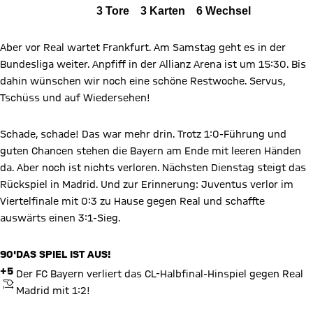
FCB
Alle Ereignisse
3
Tore
3
Karten
6
Wechsel
Zum Spielbericht
Aber vor Real wartet Frankfurt. Am Samstag geht es in der
Bundesliga weiter. Anpfiff in der Allianz Arena ist um 15:30. Bis
dahin wünschen wir noch eine schöne Restwoche. Servus,
Tschüss und auf Wiedersehen!
Schade, schade! Das war mehr drin. Trotz 1:0-Führung und
guten Chancen stehen die Bayern am Ende mit leeren Händen
da. Aber noch ist nichts verloren. Nächsten Dienstag steigt das
Rückspiel in Madrid. Und zur Erinnerung: Juventus verlor im
Viertelfinale mit 0:3 zu Hause gegen Real und schaffte
auswärts einen 3:1-Sieg.
90'
DAS SPIEL IST AUS!
+5
Der FC Bayern verliert das CL-Halbfinal-Hinspiel gegen Real
ANPFIFF
Madrid mit 1:2!