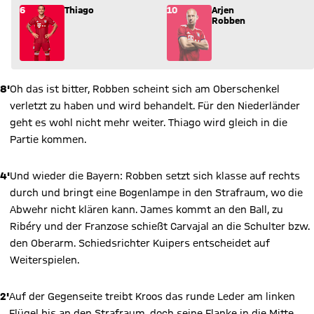
Wechsel: Thiago (6) kommt für Arjen Robben (10) ins Spiel.
6
Thiago
10
Arjen
Robben
8'
Oh das ist bitter, Robben scheint sich am Oberschenkel
verletzt zu haben und wird behandelt. Für den Niederländer
geht es wohl nicht mehr weiter. Thiago wird gleich in die
Partie kommen.
4'
Und wieder die Bayern: Robben setzt sich klasse auf rechts
durch und bringt eine Bogenlampe in den Strafraum, wo die
Abwehr nicht klären kann. James kommt an den Ball, zu
Ribéry und der Franzose schießt Carvajal an die Schulter bzw.
den Oberarm. Schiedsrichter Kuipers entscheidet auf
Weiterspielen.
2'
Auf der Gegenseite treibt Kroos das runde Leder am linken
Flügel bis an den Strafraum, doch seine Flanke in die Mitte