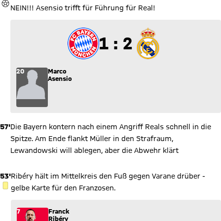
TOR
NEIN!!! Asensio trifft für Führung für Real!
1 zu 2
1 : 2
20
Marco
Asensio
57'
Die Bayern kontern nach einem Angriff Reals schnell in die
Spitze. Am Ende flankt Müller in den Strafraum,
Lewandowski will ablegen, aber die Abwehr klärt
53'
Ribéry hält im Mittelkreis den Fuß gegen Varane drüber -
GELBE KARTE
gelbe Karte für den Franzosen.
7
Franck
Ribéry