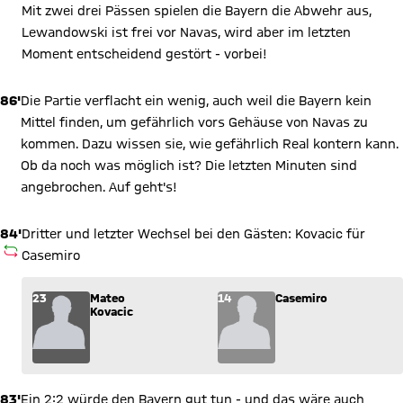
Mit zwei drei Pässen spielen die Bayern die Abwehr aus,
Lewandowski ist frei vor Navas, wird aber im letzten
Moment entscheidend gestört - vorbei!
86'
Die Partie verflacht ein wenig, auch weil die Bayern kein
Mittel finden, um gefährlich vors Gehäuse von Navas zu
kommen. Dazu wissen sie, wie gefährlich Real kontern kann.
Ob da noch was möglich ist? Die letzten Minuten sind
angebrochen. Auf geht's!
84'
Dritter und letzter Wechsel bei den Gästen: Kovacic für
AUSWECHSLUNG
Casemiro
Wechsel: Mateo Kovacic (23) kommt für Casemiro (14) ins Sp
23
Mateo
14
Casemiro
Kovacic
83'
Ein 2:2 würde den Bayern gut tun - und das wäre auch