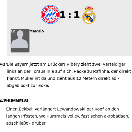
1 zu 1
1 : 1
12
Marcelo
43'
Die Bayern jetzt am Drücker! Ribéry zieht zwei Verteidiger
links an der Torauslinie auf sich, Hacke zu Rafinha, der direkt
flankt. Müller ist da und zieht aus 12 Metern direkt ab -
abgeblockt zur Ecke.
41'
HUMMELS!
Einen Eckball verlängert Lewandowski per Kopf an den
langen Pfosten, wo Hummels volley, fast schon akrobatisch,
abschließt - drüber.