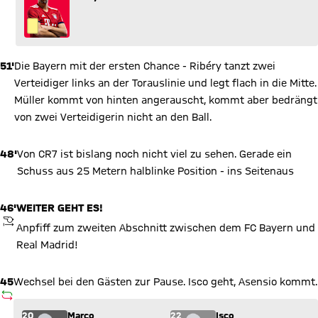
51'
Die Bayern mit der ersten Chance - Ribéry tanzt zwei
Verteidiger links an der Torauslinie und legt flach in die Mitte.
Müller kommt von hinten angerauscht, kommt aber bedrängt
von zwei Verteidigerin nicht an den Ball.
48'
Von CR7 ist bislang noch nicht viel zu sehen. Gerade ein
Schuss aus 25 Metern halblinke Position - ins Seitenaus
46'
WEITER GEHT ES!
ANPFIFF
Anpfiff zum zweiten Abschnitt zwischen dem FC Bayern und
Real Madrid!
45
Wechsel bei den Gästen zur Pause. Isco geht, Asensio kommt.
AUSWECHSLUNG
Wechsel: Marco Asensio (20) kommt für Isco (22) ins Spiel.
20
Marco
22
Isco