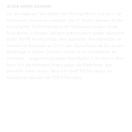
Vor den eigenen Fans fühlen sich Thomas Müller und Co. in der
Champions League am wohlsten. Der FC Bayern gewann 20 der
vergangenen 22 Heimspiele in der Champions League, beide
Ausnahmen in diesem Zeitraum gab es jedoch gegen spanische
Klubs. Der FC Sevilla trotzte dem deutschen Rekordmeister im
Viertelfinal-Rückspiel ein 0:0 in der Allianz Arena ab. Die einzige
Niederlage in diesem Zeitraum setzte es im Viertelfinale der
Vorsaison - ausgerechnet gegen Real Madrid (1:2). Alles in allem
kann sich die Heimspiel-Bilanz gegen die Madrilenen aber
ebenfalls sehen lassen. Neun von zwölf Partien gegen die
Königlichen gewann der FCB in München.
REKORDHALBFINALIST BEIM HALBFINALREKORDSIEGER
Zum sechsten Mal in den vergangenen sieben Spielzeiten steht
der FC Bayern unter den besten vier Teams in Europa und
immer kam der Gegner aus Spanien. Auch wenn es zuletzt nicht
mehr für das Finale reichte, weist der deutsche Rekordmeister
hier eine beeindruckende Bilanz auf: Seit Einführung der