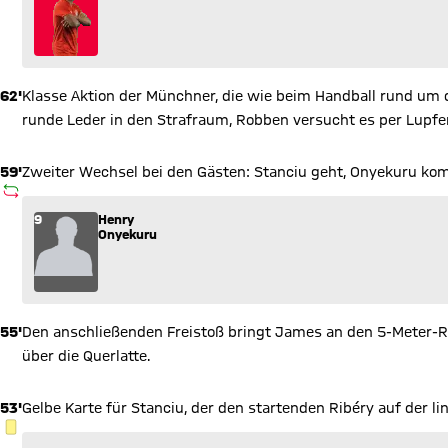
62'
Klasse Aktion der Münchner, die wie beim Handball rund um
runde Leder in den Strafraum, Robben versucht es per Lupfer 
59'
Zweiter Wechsel bei den Gästen: Stanciu geht, Onyekuru ko
AUSWECHSLUNG
Wechsel: Henry Onyekuru (9) kommt für Nicolae Stanciu (10) 
9
Henry
Onyekuru
55'
Den anschließenden Freistoß bringt James an den 5-Meter-Ra
über die Querlatte.
53'
Gelbe Karte für Stanciu, der den startenden Ribéry auf der lin
GELBE KARTE