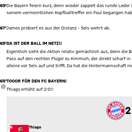
69'
Die Bayern feiern kurz, denn wieder zappelt das runde Leder i
seinem vermeintlichen Kopfballtreffer ein Foul begangen habe
67'
James probiert es aus der Distanz - Sels wehrt ab.
65'
DA IST DER BALL IM NETZ!!
Eigentlich sieht die Aktion relativ gemächlich aus, denn di
Pass auf den rechten Flügel zu Kimmich, der direkt scharf in
alleine vor Sels auf und trifft. Da hat die Hintermannschaft n
65'
TOOOR FÜR DEN FC BAYERN!
TOR
Thiago erhöht auf 2:0!!
2
2
6
Thiago