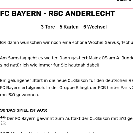
Liveticker: FC Bayern vs. Ande
FC BAYERN - RSC ANDERLECHT
FC Bayern München gegen RSC Anderlecht
3 zu 0
FCB
3 : 0
RSC
Alle Ereignisse
3
Tore
5
Karten
6
Wechsel
1 zu 0 nach Erste Halbzeit
Zwischenergebnis:
(
1:0
)
Bis dahin wünschen wir noch eine schöne Woche! Servus, Tsch
Zum Spielbericht
Am Samstag geht es weiter. Dann gastiert Mainz 05 am 4. Bundesl
sind natürlich wie immer für Sie hautnah dabei!
Ein gelungener Start in die neue CL-Saison für den deutschen
FC Bayern erfolgreich. In der Gruppe B liegt der FCB hinter Paris
mit 5:0 gewonnen.
90'
DAS SPIEL IST AUS!
+4
Der FC Bayern gewinnt zum Auftakt der CL-Saison mit 3:0 g
ANPFIFF