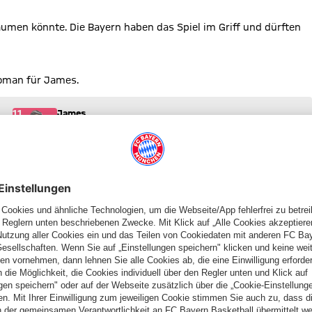
äumen könnte. Die Bayern haben das Spiel im Griff und dürften
Coman für James.
) ins Spiel.
11
James
Rodríguez
 Platz für Harbaoui
91) ins Spiel.
91
Lukasz
Teodorczyk