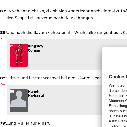
87'
Es scheint nicht so, als ob sich Anderlecht noch einmal aufb
den Sieg jetzt souverän nach Hause bringen.
86'
Und auch die Bayern schöpfen ihr Wechselkontingent aus: 
AUSWECHSLUNG
Wechsel: Kingsley Coman (29) kommt für James Rodríguez (11
29
Kingsley
Coman
85'
Dritter und letzter Wechsel bei den Gästen: Teodorczyk macht
AUSWECHSLUNG
Wechsel: Hamdi Harbaoui (99) kommt für Lukasz Teodorczyk (
99
Hamdi
Harbaoui
79'
...und Müller für Ribéry