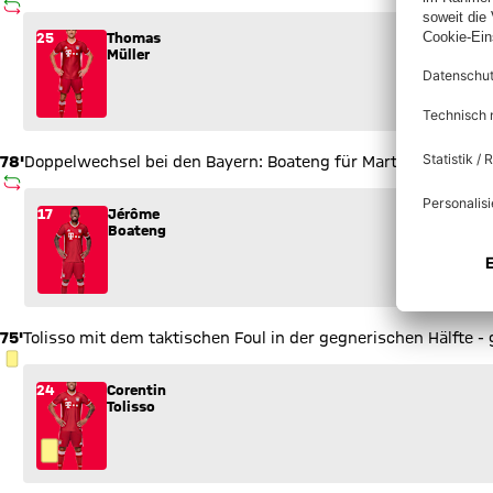
AUSWECHSLUNG
Wechsel: Thomas Müller (25) kommt für Franck Ribéry (7) ins
25
Thomas
Müller
78'
Doppelwechsel bei den Bayern: Boateng für Martinez...
AUSWECHSLUNG
Wechsel: Jérôme Boateng (17) kommt für Javi Martínez (8) in
17
Jérôme
Boateng
75'
Tolisso mit dem taktischen Foul in der gegnerischen Hälfte - 
GELBE KARTE
24
Corentin
Tolisso