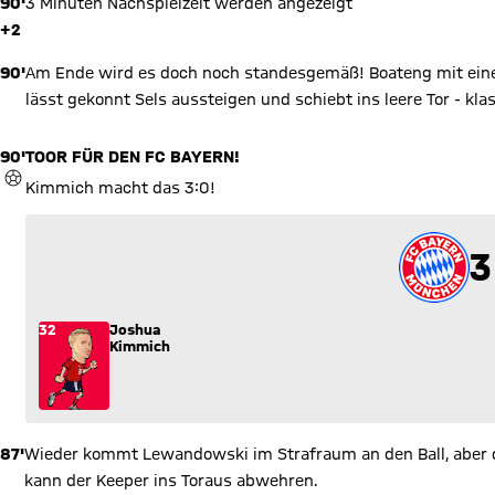
90'
3 Minuten Nachspielzeit werden angezeigt
+2
90'
Am Ende wird es doch noch standesgemäß! Boateng mit eine
lässt gekonnt Sels aussteigen und schiebt ins leere Tor - kla
90'
TOOR FÜR DEN FC BAYERN!
TOR
Kimmich macht das 3:0!
3
3
32
Joshua
Kimmich
87'
Wieder kommt Lewandowski im Strafraum an den Ball, aber d
kann der Keeper ins Toraus abwehren.