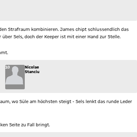
 den Strafraum kombinieren. James chipt schlussendlich das
über Sels, doch der Keeper ist mit einer Hand zur Stelle.
mmt.
ins Spiel.
10
Nicolae
Stanciu
um, wo Süle am höchsten steigt - Sels lenkt das runde Leder
ken Seite zu Fall bringt.