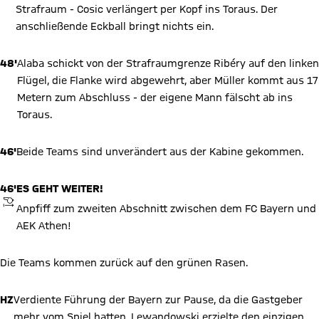
Strafraum - Cosic verlängert per Kopf ins Toraus. Der
anschließende Eckball bringt nichts ein.
48'
Alaba schickt von der Strafraumgrenze Ribéry auf den linken
Flügel, die Flanke wird abgewehrt, aber Müller kommt aus 17
Metern zum Abschluss - der eigene Mann fälscht ab ins
Toraus.
46'
Beide Teams sind unverändert aus der Kabine gekommen.
46'
ES GEHT WEITER!
ANPFIFF
Anpfiff zum zweiten Abschnitt zwischen dem FC Bayern und
AEK Athen!
Die Teams kommen zurück auf den grünen Rasen.
HZ
Verdiente Führung der Bayern zur Pause, da die Gastgeber
mehr vom Spiel hatten. Lewandowski erzielte den einzigen