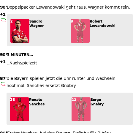
90'
Doppelpacker Lewandowski geht raus, Wagner kommt rein.
+1
AUSWECHSLUNG
Wechsel: Sandro Wagner (2) kommt für Robert Lewandowski (
2
Sandro
9
Robert
Wagner
Lewandowski
90'
3 MINUTEN...
+1
...Nachspielzeit
87'
Die Bayern spielen jetzt die Uhr runter und wechseln
AUSWECHSLUNG
nochmal: Sanches ersetzt Gnabry
Wechsel: Renato Sanches (35) kommt für Serge Gnabry (22) i
35
Renato
22
Serge
Sanches
Gnabry