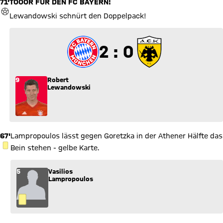
71'
TOOOR FÜR DEN FC BAYERN!
TOR
Lewandowski schnürt den Doppelpack!
2 zu 0
2 : 0
9
Robert
Lewandowski
67'
Lampropoulos lässt gegen Goretzka in der Athener Hälfte das
GELBE KARTE
Bein stehen - gelbe Karte.
5
Vasilios
Lampropoulos