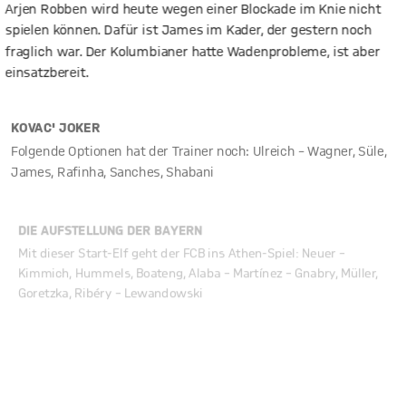
Arjen Robben wird heute wegen einer Blockade im Knie nicht
spielen können. Dafür ist James im Kader, der gestern noch
fraglich war. Der Kolumbianer hatte Wadenprobleme, ist aber
einsatzbereit.
KOVAC' JOKER
Folgende Optionen hat der Trainer noch: Ulreich – Wagner, Süle,
James, Rafinha, Sanches, Shabani
DIE AUFSTELLUNG DER BAYERN
Mit dieser Start-Elf geht der FCB ins Athen-Spiel: Neuer –
Kimmich, Hummels, Boateng, Alaba – Martínez – Gnabry, Müller,
Goretzka, Ribéry – Lewandowski
ZEIT FÜR KÖNIGSKLASSE
Herzlich willkommen beim Liveticker auf fcbayern.com!
Flutlicht, Hymne, Gänsehaut - genau, es ist wieder Zeit für die
Champions League. Am Mittwochabend empfängt der FC Bayern