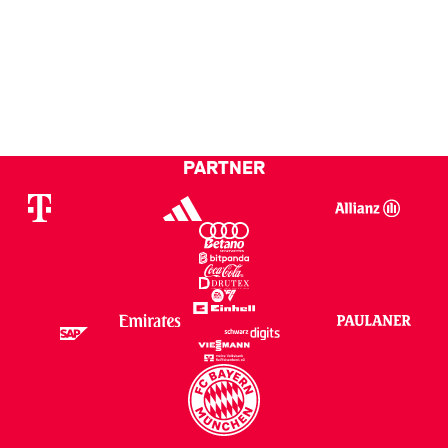
den griechischen Meister AEK Athen in der Allianz Arena zum 4.
Spieltag der diesjährigen Gruppenphase. Mit einem Sieg könnte
das Team von Trainer Niko Kovac im besten Fall die vorzeitige
Qualifikation für das Achtelfinale perfekt machen. Anstoß der
Partie ist um 21 Uhr, rund eine Stunde vorher haben wir hier die
Aufstellungen der Teams für Euch. Reinklicken!
PARTNER