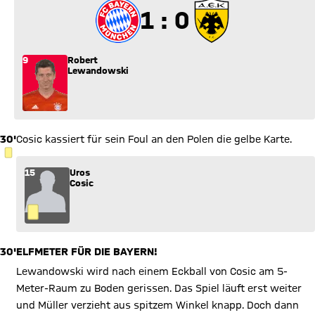
1 zu 0
1 : 0
9
Robert
Lewandowski
30'
Cosic kassiert für sein Foul an den Polen die gelbe Karte.
GELBE KARTE
15
Uros
Cosic
30'
ELFMETER FÜR DIE BAYERN!
Lewandowski wird nach einem Eckball von Cosic am 5-
Meter-Raum zu Boden gerissen. Das Spiel läuft erst weiter
und Müller verzieht aus spitzem Winkel knapp. Doch dann