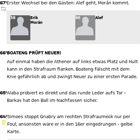
67'
Erster Wechsel bei den Gästen: Alef geht, Morán kommt.
AUSWECHSLUNG
Wechsel: Erik Morán (39) kommt für Alef (95) ins Spiel.
39
Erik
95
Alef
Morán
66'
BOATENG PRÜFT NEUER!
Auf einmal haben die Athener auf links etwas Platz und Hult
kann in den Strafraum flanken. Boateng fälscht mit dem
Knie gefährlich ab und zwingt Neuer zu einer ersten Parade.
65'
Alaba probiert es direkt und das runde Leder aufs Tor -
Barkas hat den Ball im Nachfassen sicher.
64'
Simoes stoppt Gnabry am rechten Strafraumeck nur per
GELBE KARTE
Foul, ansonsten wäre er in den 16er eingedrungen - gelbe
Karte.