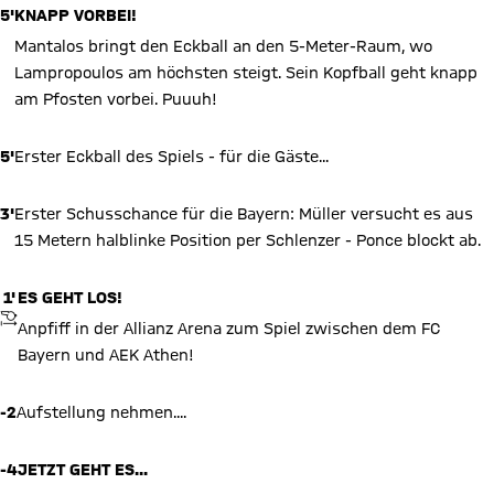
5'
KNAPP VORBEI!
Mantalos bringt den Eckball an den 5-Meter-Raum, wo
Lampropoulos am höchsten steigt. Sein Kopfball geht knapp
am Pfosten vorbei. Puuuh!
5'
Erster Eckball des Spiels - für die Gäste...
3'
Erster Schusschance für die Bayern: Müller versucht es aus
15 Metern halblinke Position per Schlenzer - Ponce blockt ab.
1'
ES GEHT LOS!
ANPFIFF
Anpfiff in der Allianz Arena zum Spiel zwischen dem FC
Bayern und AEK Athen!
-2
Aufstellung nehmen....
-4
JETZT GEHT ES...