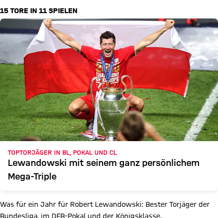
Sie erheben, um Ihnen die Inhalte anzuzeigen. Diese Einstellung
15 TORE IN 11 SPIELEN
wird für alle Inhalte des sozialen Netzwerks auf unserer Website
gespeichert und Sie können dies jederzeit in der
Cookie-
Einwilligungslösung
ändern. Details:
Datenschutzerklärung
TOPTORJÄGER IN BL, POKAL UND CL
Lewandowski mit seinem ganz persönlichem
Mega-Triple
Was für ein Jahr für Robert Lewandowski: Bester Torjäger der
X Inhalte anzeigen
Bundesliga, im DFB-Pokal und der Königsklasse.