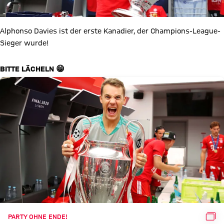
Alphonso Davies ist der erste Kanadier, der Champions-League-
Sieger wurde!
BITTE LÄCHELN 😁
GAL
PARTY OHNE ENDE!