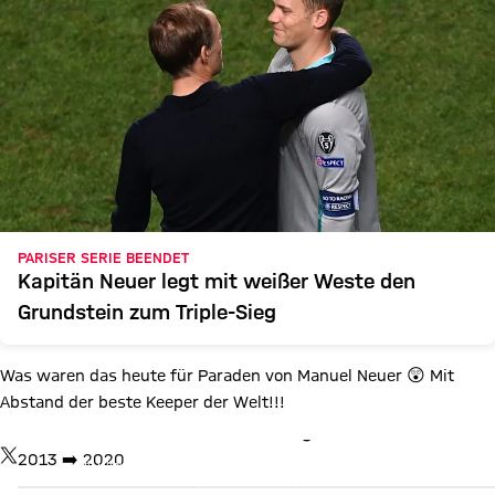
PARISER SERIE BEENDET
Kapitän Neuer legt mit weißer Weste den
Grundstein zum Triple-Sieg
Was waren das heute für Paraden von Manuel Neuer 😲 Mit
Abstand der beste Keeper der Welt!!!
X Inhalte anzeigen
TWITTER-BEITRAG
2013 ➡️ 2020
Mit Klick auf den Button ermöglichen Sie es diesem sozialen
Netzwerk, Ihre Daten (z. B. IP-Adresse) mit Hilfe von Cookies zu
verarbeiten. Vorher kann das soziale Netzwerk keine Daten über