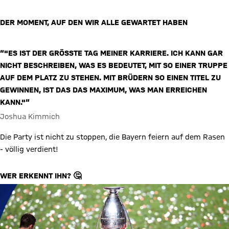
DER MOMENT, AUF DEN WIR ALLE GEWARTET HABEN
Video abspielen
“"ES IST DER GRÖSSTE TAG MEINER KARRIERE. ICH KANN GAR N
ICHT BESCHREIBEN, WAS ES BEDEUTET, MIT SO EINER TRUPPE A
UF DEM PLATZ ZU STEHEN. MIT BRÜDERN SO EINEN TITEL ZU G
EWINNEN, IST DAS DAS MAXIMUM, WAS MAN ERREICHEN K
ANN."“
Joshua Kimmich
Die Party ist nicht zu stoppen, die Bayern feiern auf dem Rasen
- völlig verdient!
WER ERKENNT IHN? 🤔