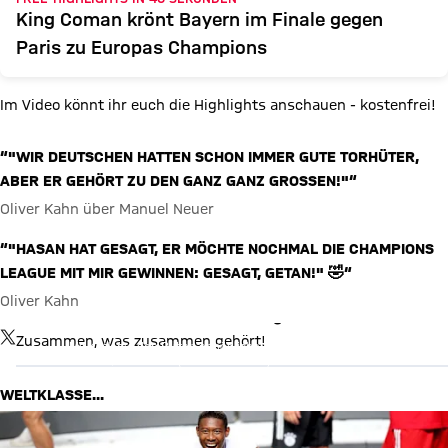
King Coman krönt Bayern im Finale gegen
Paris zu Europas Champions
Im Video könnt ihr euch die Highlights anschauen - kostenfrei!
“"WIR DEUTSCHEN HATTEN SCHON IMMER GUTE TORHÜTER,
ABER ER GEHÖRT ZU DEN GANZ GANZ GROSSEN!"“
Oliver Kahn über Manuel Neuer
“"HASAN HAT GESAGT, ER MÖCHTE NOCHMAL DIE CHAMPIONS
LEAGUE MIT MIR GEWINNEN: GESAGT, GETAN!" 🤣“
Oliver Kahn
X Inhalte anzeigen
TWITTER-BEITRAG
Zusammen, was zusammen gehört!
Mit Klick auf den Button ermöglichen Sie es diesem sozialen
Netzwerk, Ihre Daten (z. B. IP-Adresse) mit Hilfe von Cookies zu
verarbeiten. Vorher kann das soziale Netzwerk keine Daten über
Sie erheben, um Ihnen die Inhalte anzuzeigen. Diese Einstellung
WELTKLASSE...
wird für alle Inhalte des sozialen Netzwerks auf unserer Website
gespeichert und Sie können dies jederzeit in der
Cookie-
Einwilligungslösung
ändern. Details:
Datenschutzerklärung