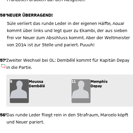
58'
NEUER ÜBERRAGEND!
Süle verliert das runde Leder in der eigenen Hälfte, Aouar
kommt über links und legt quer zu Ekambi, der aus sieben
frei vor Neuer zum Abschluss kommt. Aber der Weltmeister
von 2014 ist zur Stelle und pariert. Puuuh!
57'
Zweiter Wechsel bei OL: Dembélé kommt für Kapitän Depay
AUSWECHSLUNG
in die Partie.
Wechsel: Moussa Dembélé (9) kommt für Memphis Depay (11) 
9
Moussa
11
Memphis
Dembélé
Depay
56'
Das runde Leder fliegt rein in den Strafraum, Marcelo köpft
und Neuer pariert.