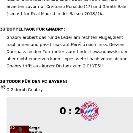
erzielten zuvor nur Cristiano Ronaldo (17) und Gareth Bale
(sechs) für Real Madrid in der Saison 2013/14.
33'
DOPPELPACK FÜR GNABRY!
Gnabry erobert das runde Leder am rechten Flügel, zieht
nach innen und passt raus auf Perišić nach links. Dessen
Querpass an den Fünfmeterraum findet Lewandowski, der
aber nicht einnetzen kann. Lopes wehrt nach vorne ab und
Gnabry trifft aus kurzer Distanz zum 2:0! YES!!
33'
TOOOR FÜR DEN FC BAYERN!
TOR
0:2 durch Gnabry
0 zu 2
0 : 2
22
Serge
Gnabry