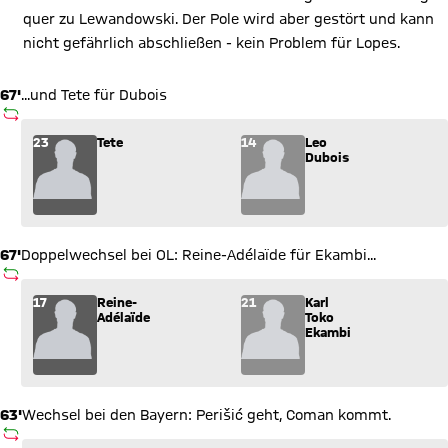
quer zu Lewandowski. Der Pole wird aber gestört und kann
nicht gefährlich abschließen - kein Problem für Lopes.
67'
...und Tete für Dubois
AUSWECHSLUNG
Wechsel: Tete (23) kommt für Leo Dubois (14) ins Spiel.
23
Tete
14
Leo
Dubois
67'
Doppelwechsel bei OL: Reine-Adélaïde für Ekambi...
AUSWECHSLUNG
Wechsel: Reine- Adélaïde (17) kommt für Karl Toko Ekambi (21
17
Reine-
21
Karl
Adélaïde
Toko
Ekambi
63'
Wechsel bei den Bayern: Perišić geht, Coman kommt.
AUSWECHSLUNG