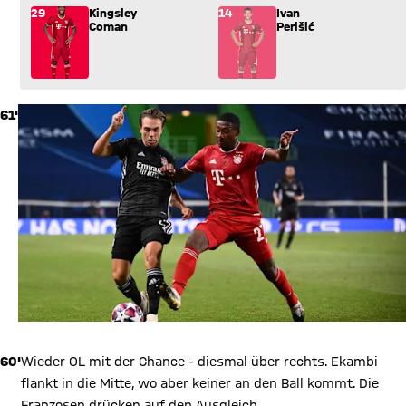
Wechsel: Kingsley Coman (29) kommt für Ivan Perišić (14) ins
29
Kingsley
14
Ivan
Coman
Perišić
61'
60'
Wieder OL mit der Chance - diesmal über rechts. Ekambi
flankt in die Mitte, wo aber keiner an den Ball kommt. Die
Franzosen drücken auf den Ausgleich.