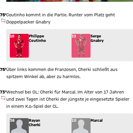
75'
Coutinho kommt in die Partie. Runter vom Platz geht
AUSWECHSLUNG
Doppelpacker Gnabry
Wechsel: Philippe Coutinho (10) kommt für Serge Gnabry (22)
10
Philippe
22
Serge
Coutinho
Gnabry
75'
Über links kommen die Franzosen, Cherki schließt aus
spitzem Winkel ab, aber zu harmlos.
73'
Wechsel bei OL: Cherki für Marcal. Im Alter von 17 Jahren
AUSWECHSLUNG
und zwei Tagen ist Cherki der jüngste je eingesetzte Spieler
in einem K.o.-Spiel der CL.
Wechsel: Rayan Cherki (36) kommt für Marcal (20) ins Spiel.
36
Rayan
20
Marcal
Cherki