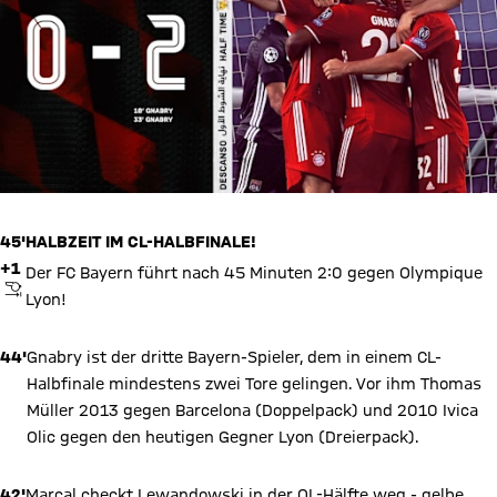
45'
HALBZEIT IM CL-HALBFINALE!
+1
Der FC Bayern führt nach 45 Minuten 2:0 gegen Olympique
ABPFIFF
Lyon!
44'
Gnabry ist der dritte Bayern-Spieler, dem in einem CL-
Halbfinale mindestens zwei Tore gelingen. Vor ihm Thomas
Müller 2013 gegen Barcelona (Doppelpack) und 2010 Ivica
Olic gegen den heutigen Gegner Lyon (Dreierpack).
42'
Marcal checkt Lewandowski in der OL-Hälfte weg - gelbe