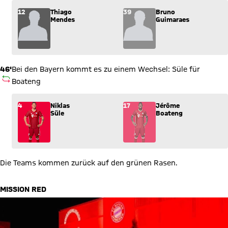
Wechsel: Thiago Mendes (12) kommt für Bruno Guimaraes (39
12
Thiago
39
Bruno
Mendes
Guimaraes
46'
Bei den Bayern kommt es zu einem Wechsel: Süle für
AUSWECHSLUNG
Boateng
Wechsel: Niklas Süle (4) kommt für Jérôme Boateng (17) ins 
4
Niklas
17
Jérôme
Süle
Boateng
Die Teams kommen zurück auf den grünen Rasen.
MISSION RED