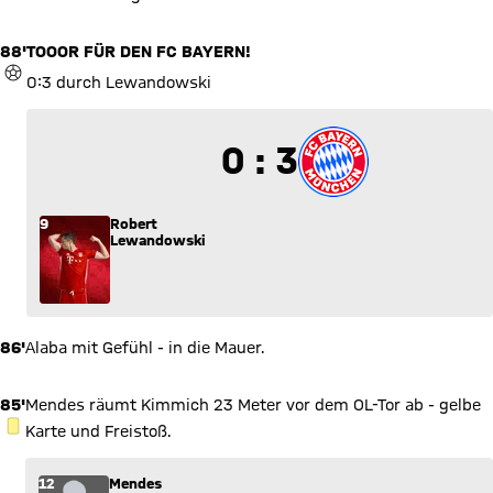
88'
TOOOR FÜR DEN FC BAYERN!
TOR
0:3 durch Lewandowski
0 zu 3
0 : 3
9
Robert
Lewandowski
86'
Alaba mit Gefühl - in die Mauer.
85'
Mendes räumt Kimmich 23 Meter vor dem OL-Tor ab - gelbe
GELBE KARTE
Karte und Freistoß.
12
Mendes