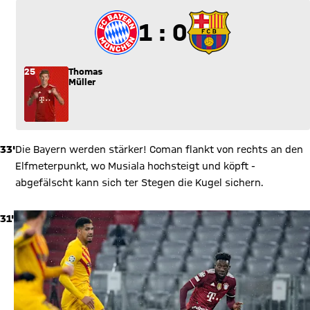
1 zu 0
1 : 0
25
Thomas
Müller
33'
Die Bayern werden stärker! Coman flankt von rechts an den
Elfmeterpunkt, wo Musiala hochsteigt und köpft -
abgefälscht kann sich ter Stegen die Kugel sichern.
31'