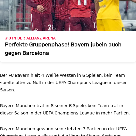
3:0 IN DER ALLIANZ ARENA
Perfekte Gruppenphase! Bayern jubeln auch
gegen Barcelona
Der FC Bayern hielt 4 Weiße Westen in 6 Spielen, kein Team
spielte öfter zu Null in der UEFA Champions League in dieser
Saison.
Bayern München traf in 6 seiner 6 Spiele, kein Team traf in
dieser Saison in der UEFA Champions League in mehr Partien.
Bayern München gewann seine letzten 7 Partien in der UEFA