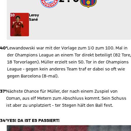
10
Leroy
Sané
40'
Lewandowski war mit der Vorlage zum 1:0 zum 100. Mal in
der Champions League an einem Tor direkt beteiligt (82 Tore,
18 Torvorlagen). Müller erzielt sein 50. Tor in der Champions
League - gegen kein anderes Team traf er dabei so oft wie
gegen Barcelona (8-mal).
37'
Nächste Chance für Müller, der nach einem Zuspiel von
Coman, aus elf Metern zum Abschluss kommt. Sein Schuss
ist aber zu unplatziert - ter Stegen hält den Ball fest.
34'
YES! DA IST ES PASSIERT!