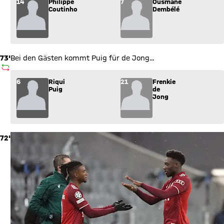
Wechsel: Philippe Coutinho (14) kommt für Ousmane Dembélé 
14
Philippe
7
Ousmane
Coutinho
Dembélé
73'
Bei den Gästen kommt Puig für de Jong...
AUSWECHSLUNG
Wechsel: Riqui Puig (6) kommt für Frenkie de Jong (21) ins Sp
6
Riqui
21
Frenkie
Puig
de
Jong
72'