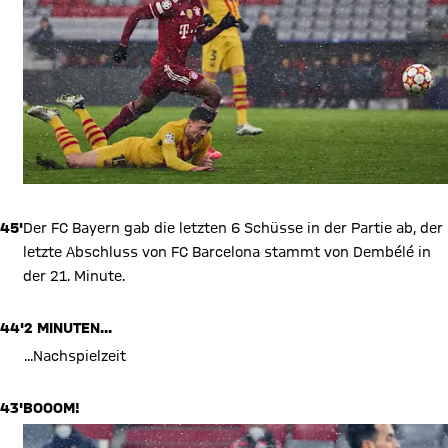
45'
Der FC Bayern gab die letzten 6 Schüsse in der Partie ab, der
letzte Abschluss von FC Barcelona stammt von Dembélé in
der 21. Minute.
44'
2 MINUTEN...
...Nachspielzeit
43'
BOOOM!