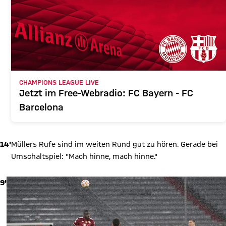
CHAMPIONS LEAGUE LIVE
Jetzt im Free-Webradio: FC Bayern - FC
Barcelona
14'
Müllers Rufe sind im weiten Rund gut zu hören. Gerade bei
Umschaltspiel: "Mach hinne, mach hinne."
9'