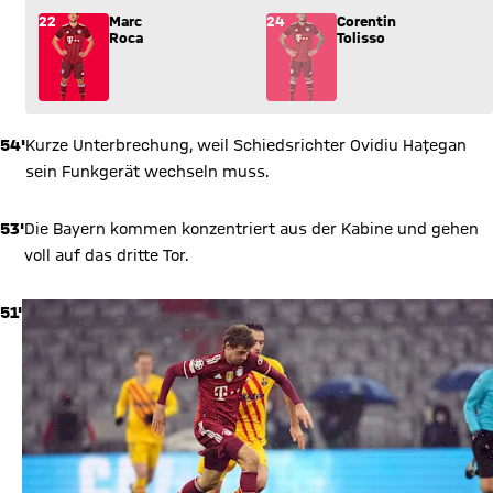
Wechsel: Marc Roca (22) kommt für Corentin Tolisso (24) ins 
22
Marc
24
Corentin
Roca
Tolisso
54'
Kurze Unterbrechung, weil Schiedsrichter Ovidiu Haţegan
sein Funkgerät wechseln muss.
53'
Die Bayern kommen konzentriert aus der Kabine und gehen
voll auf das dritte Tor.
51'