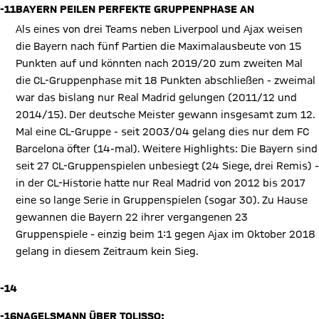
-11
BAYERN PEILEN PERFEKTE GRUPPENPHASE AN
Als eines von drei Teams neben Liverpool und Ajax weisen
die Bayern nach fünf Partien die Maximalausbeute von 15
Punkten auf und könnten nach 2019/20 zum zweiten Mal
die CL-Gruppenphase mit 18 Punkten abschließen - zweimal
war das bislang nur Real Madrid gelungen (2011/12 und
2014/15). Der deutsche Meister gewann insgesamt zum 12.
Mal eine CL-Gruppe - seit 2003/04 gelang dies nur dem FC
Barcelona öfter (14-mal). Weitere Highlights: Die Bayern sind
seit 27 CL-Gruppenspielen unbesiegt (24 Siege, drei Remis) -
in der CL-Historie hatte nur Real Madrid von 2012 bis 2017
eine so lange Serie in Gruppenspielen (sogar 30). Zu Hause
gewannen die Bayern 22 ihrer vergangenen 23
Gruppenspiele - einzig beim 1:1 gegen Ajax im Oktober 2018
gelang in diesem Zeitraum kein Sieg.
Video abspielen
-14
-16
NAGELSMANN ÜBER TOLISSO: