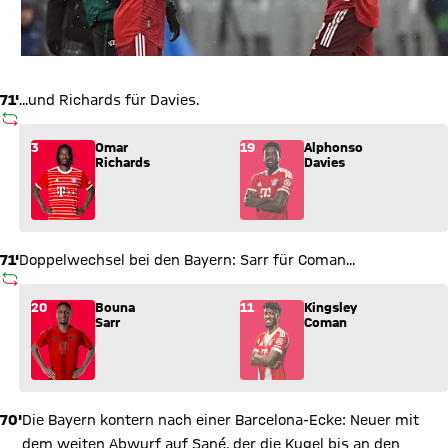
71'
...und Richards für Davies.
AUSWECHSLUNG
Wechsel: Omar Richards (3) kommt für Alphonso Davies (19) i
3
Omar
19
Alphonso
Richards
Davies
71'
Doppelwechsel bei den Bayern: Sarr für Coman...
AUSWECHSLUNG
Wechsel: Bouna Sarr (20) kommt für Kingsley Coman (11) ins 
20
Bouna
11
Kingsley
Sarr
Coman
70'
Die Bayern kontern nach einer Barcelona-Ecke: Neuer mit
dem weiten Abwurf auf Sané, der die Kugel bis an den