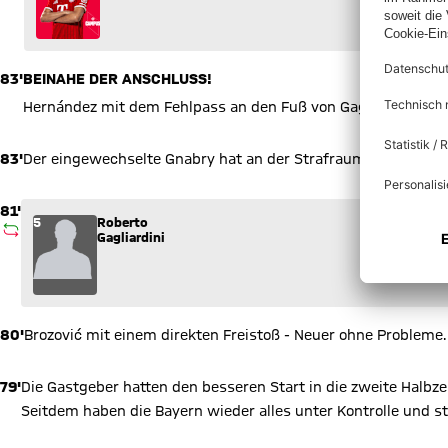
83'
BEINAHE DER ANSCHLUSS!
Hernández mit dem Fehlpass an den Fuß von Gagliardini, Correa
83'
Der eingewechselte Gnabry hat an der Strafraumgrenze etwas
81'
Wechsel: Roberto Gagliardini (5) kommt für Hakan Çalhanoglu 
5
Roberto
AUSWECHSLUNG
Gagliardini
80'
Brozović mit einem direkten Freistoß - Neuer ohne Probleme.
79'
Die Gastgeber hatten den besseren Start in die zweite Halbzei
Seitdem haben die Bayern wieder alles unter Kontrolle und 