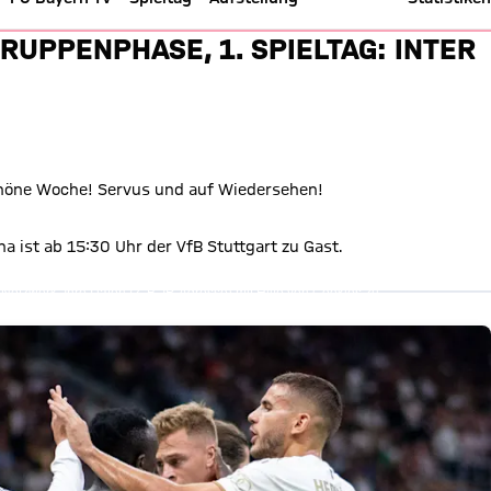
FC Bayern - Champions League 2
RUPPENPHASE, 1. SPIELTAG: INTER
höne Woche! Servus und auf Wiedersehen!
a ist ab 15:30 Uhr der VfB Stuttgart zu Gast.
te anzeigen
Netzwerk, Ihre Daten (z. B. IP-Adresse) mit Hilfe von Cookies zu
r Sie erheben, um Ihnen die Inhalte anzuzeigen. Diese Einstellung
ebsite gespeichert und Sie können dies jederzeit in der
Cookie-
 Details:
Datenschutzerklärung