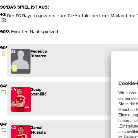
90'
DAS SPIEL IST AUS!
+3
Der FC Bayern gewinnt zum CL-Auftakt bei Inter Mailand mit 
ANPFIFF
90'
3 Minuten Nachspielzeit
90'
32
Federico
GELBE KARTE
Dimarco
84'
Wechsel: Josip Stanišić (44) kommt für Lucas Hernández (21)
44
Josip
AUSWECHSLUNG
Stanišić
84'
Wechsel: Jamal Musiala (42) kommt für Leroy Sané (10) ins S
42
Jamal
AUSWECHSLUNG
Musiala