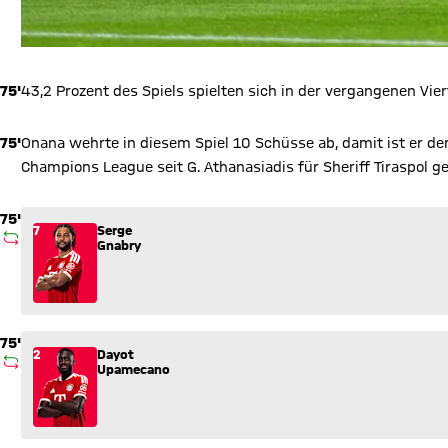
75'
43,2 Prozent des Spiels spielten sich in der vergangenen Viert
75'
Onana wehrte in diesem Spiel 10 Schüsse ab, damit ist er der
Champions League seit G. Athanasiadis für Sheriff Tiraspol
75'
Wechsel: Serge Gnabry (7) kommt für Kingsley Coman (11) ins
7
Serge
AUSWECHSLUNG
Gnabry
75'
Wechsel: Dayot Upamecano (2) kommt für Matthijs de Ligt (4)
2
Dayot
AUSWECHSLUNG
Upamecano