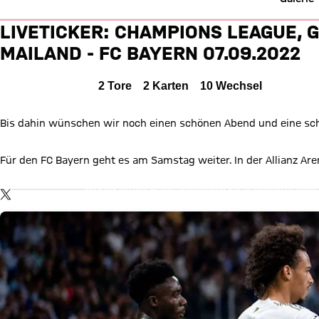
Liveticker: Inter Mailand vs. 
LIVETICKER: CHAMPIONS LEAGUE, G
MAILAND - FC BAYERN 07.09.2022
Inter Mailand gegen FC Bayern München
0 zu 2
INTER
0 : 2
FCB
0 zu 1 nach Erste Halbzeit
Zwischenergebnis:
(
0:1
)
Alle Ereignisse
2
Tore
2
Karten
10
Wechsel
Zum Spielbericht
Bis dahin wünschen wir noch einen schönen Abend und eine sc
Für den FC Bayern geht es am Samstag weiter. In der Allianz Aren
X Inhal
Mit Klick auf den Button ermöglichen Sie es diesem sozialen 
TWITTER-BEITRAG
verarbeiten. Vorher kann das soziale Netzwerk keine Daten übe
wird für alle Inhalte des sozialen Netzwerks auf unserer W
Einwilligungslösung
ändern.