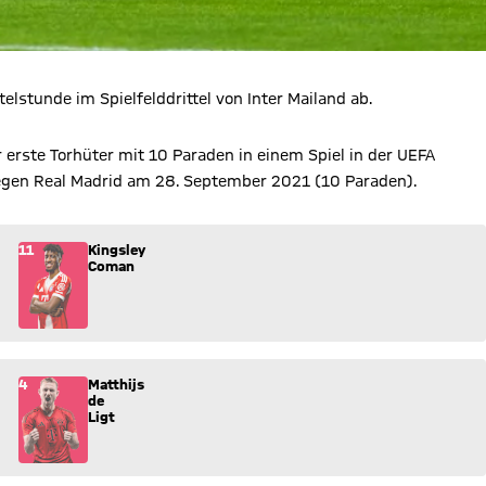
elstunde im Spielfelddrittel von Inter Mailand ab.
 erste Torhüter mit 10 Paraden in einem Spiel in der UEFA
 gegen Real Madrid am 28. September 2021 (10 Paraden).
 Spiel.
11
Kingsley
Coman
 ins Spiel.
4
Matthijs
de
Ligt