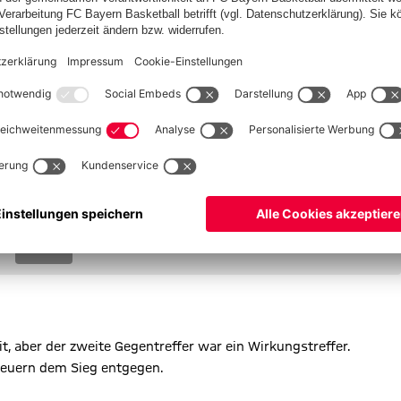
 ist frei vor Neuer und setzt die Kugel flach links vorbei.
 Platz und verzieht aber weit übers Tor.
(20) ins Spiel.
20
Hakan
Çalhanoglu
t, aber der zweite Gegentreffer war ein Wirkungstreffer.
steuern dem Sieg entgegen.