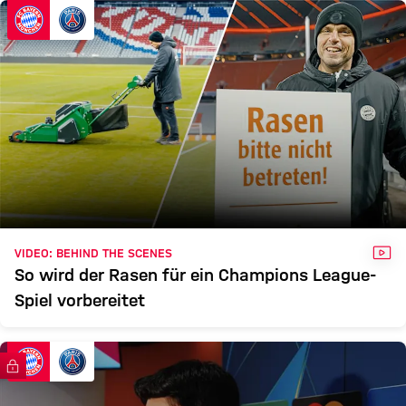
FCB
PSG
Zum Spielbericht
VID
VIDEO: BEHIND THE SCENES
So wird der Rasen für ein Champions League-
Spiel vorbereitet
FC Bayern TV PLUS