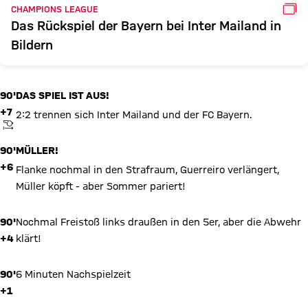
GAL
CHAMPIONS LEAGUE
Das Rückspiel der Bayern bei Inter Mailand in
Bildern
90'
DAS SPIEL IST AUS!
+7
2:2 trennen sich Inter Mailand und der FC Bayern.
ANPFIFF
90'
MÜLLER!
+6
Flanke nochmal in den Strafraum, Guerreiro verlängert,
Müller köpft - aber Sommer pariert!
90'
Nochmal Freistoß links draußen in den 5er, aber die Abwehr
+4
klärt!
90'
6 Minuten Nachspielzeit
+1