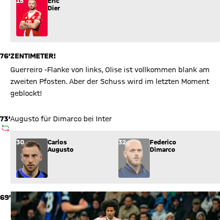
15
Eric
Dier
76'
ZENTIMETER!
Guerreiro -Flanke von links, Olise ist vollkommen blank am
zweiten Pfosten. Aber der Schuss wird im letzten Moment
geblockt!
73'
Augusto für Dimarco bei Inter
AUSWECHSLUNG
Wechsel: Carlos Augusto (30) kommt für Federico Dimarco (32
30
Carlos
32
Federico
Augusto
Dimarco
69'