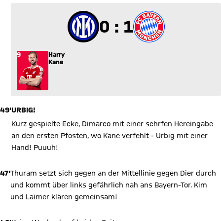
0 zu 1
0 : 1
9
Harry
Kane
49'
URBIG!
Kurz gespielte Ecke, Dimarco mit einer schrfen Hereingabe
an den ersten Pfosten, wo Kane verfehlt - Urbig mit einer
Hand! Puuuh!
47'
Thuram setzt sich gegen an der Mittellinie gegen Dier durch
und kommt über links gefährlich nah ans Bayern-Tor. Kim
und Laimer klären gemeinsam!