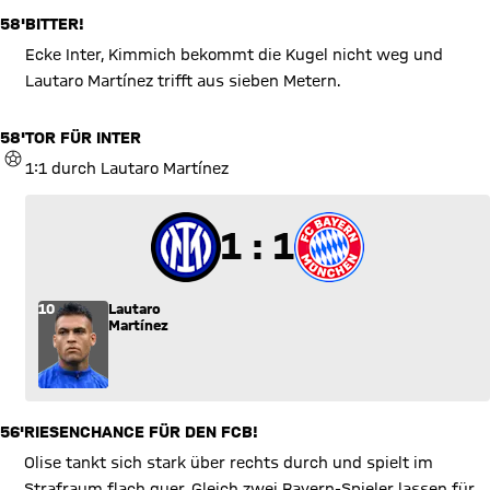
58'
BITTER!
Ecke Inter, Kimmich bekommt die Kugel nicht weg und
Lautaro Martínez trifft aus sieben Metern.
58'
TOR FÜR INTER
TOR
1:1 durch Lautaro Martínez
1 zu 1
1 : 1
10
Lautaro
Martínez
56'
RIESENCHANCE FÜR DEN FCB!
Olise tankt sich stark über rechts durch und spielt im
Strafraum flach quer. Gleich zwei Bayern-Spieler lassen für