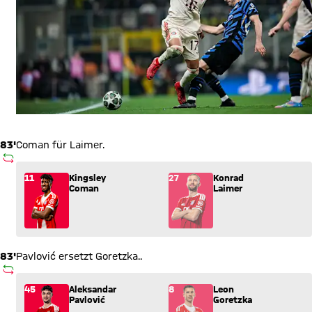
83'
Coman für Laimer.
AUSWECHSLUNG
Wechsel: Kingsley Coman (11) kommt für Konrad Laimer (27) 
11
Kingsley
27
Konrad
Coman
Laimer
83'
Pavlović ersetzt Goretzka..
AUSWECHSLUNG
Wechsel: Aleksandar Pavlović (45) kommt für Leon Goretzka (
45
Aleksandar
8
Leon
Pavlović
Goretzka