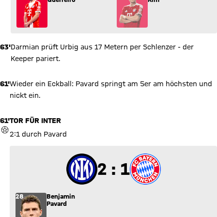
63'
Darmian prüft Urbig aus 17 Metern per Schlenzer - der
Keeper pariert.
61'
Wieder ein Eckball: Pavard springt am 5er am höchsten und
nickt ein.
61'
TOR FÜR INTER
TOR
2:1 durch Pavard
2 zu 1
2 : 1
28
Benjamin
Pavard