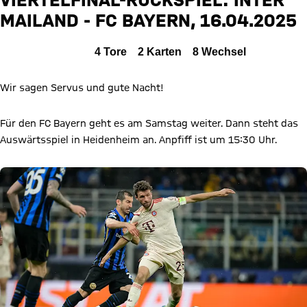
INTER
MAILAND - FC BAYERN, 16.04.2025
Zum Spielbericht
Alle Ereignisse
4
Tore
2
Karten
8
Wechsel
Wir sagen Servus und gute Nacht!
Für den FC Bayern geht es am Samstag weiter. Dann steht das
Auswärtsspiel in Heidenheim an. Anpfiff ist um 15:30 Uhr.