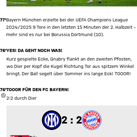
77'
Bayern München erzielte bei der UEFA Champions League
2024/2025 9 Tore in den letzten 15 Minuten der 2. Halbzeit –
mehr sind es nur bei Borussia Dortmund (10).
76'
YES! DA GEHT NOCH WAS!
Kurz gespielte Ecke, Gnabry flankt an den zweiten Pfosten,
wo Dier per Kopf die Kugel Richtung Tor aus spitzem Winkel
bringt. Der Ball segelt über Sommer ins lange Eck! TOOOR!
76'
TOOOR FÜR DEN FC BAYERN!
TOR
2:2 durch Dier
2 zu 2
2 : 2