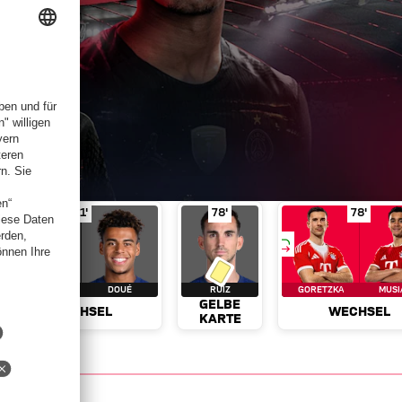
'
inute 65'
n Spielminute 69'
Wechsel
Barcola für Doué
Gelbe Karte
in Spielminute 71'
Ruiz
in Spielminu
Wechs
71'
78'
78'
BARCOLA
DOUÉ
RUIZ
GORETZKA
MUSI
GELBE
WECHSEL
WECHSEL
KARTE
News