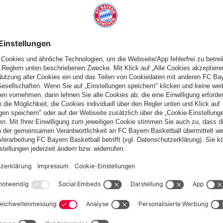
6'
Spielminute 56'
embélé
in Spielminute 59'
Wechsel
Ruiz für Zaïre-Emery
Tor!
Upamecano
in Spielminute 64
in Spielm
Tor!
Díaz
i
64'
65'
69'
RUIZ
ZAÏRE-EMERY
UPAMECANO
DÍAZ
WECHSEL
TOR!
TOR!
FC Bayern TV
Spieltag
Aufstellung
Liveticker
Statistiken