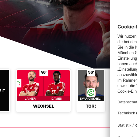
Dienstag, 28. April 2026, 19:00 UTC
Di., 28.04.2026, 19:00 UTC
lbzeit
in Spielminute 45'+5
Wechsel
Laimer für Davies
Tor!
Kvaratskhelia
in Spielminute 4
Tor!
in 
D
46'
56'
59'
Champions League
Halbfinale Hinspiel
Parc des Princes - Paris
47.511 Zuschauer
EIT
LAIMER
DAVIES
KVARATSKHELIA
DEMBÉLÉ
WECHSEL
TOR!
TOR!
Galerie