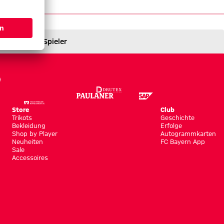
Spieler
Store
Club
Trikots
Geschichte
Bekleidung
Erfolge
Shop by Player
Autogrammkarten
Neuheiten
FC Bayern App
Sale
Accessoires