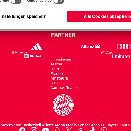
ayern - DFB-Pokal 11/12
PARTNER
Teams
Herren
Frauen
Amateure
U19
Campus Teams
cbayern.com
Basketball
Allianz Arena
Media Center
Jobs
FC Bayern Tours