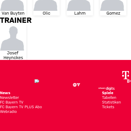
Van Buyten
Olic
Lahm
Gomez
TRAINER
Josef 
Heynckes
News
Spiele
Newsletter
Tabellen
FC Bayern TV
Statistiken
FC Bayern TV PLUS Abo
Tickets
Webradio