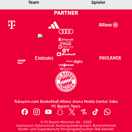
Team
Spieler
0 zu 1 nach Erste Halbzeit
Zwischenergebnis:
(
0:1
)
SSV
FCB
PARTNER
JAHN
fcbayern.com
Basketball
Allianz Arena
Media Center
Jobs
FC Bayern Tours
©
FC Bayern München AG
–
2026
Impressum
Datenschutz
Nutzungsbedingungen
Barrierefreiheit
Kinder- und Jugendschutz
Hinweisgebersystem
FAQ
Kontakt