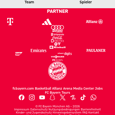
Team
Spieler
0 zu 2 nach Erste Halbzeit
Zwischenergebnis:
(
0:2
)
HSV
FCB
PARTNER
fcbayern.com
Basketball
Allianz Arena
Media Center
Jobs
FC Bayern Tours
©
FC Bayern München AG
–
2026
Impressum
Datenschutz
Nutzungsbedingungen
Barrierefreiheit
Kinder- und Jugendschutz
Hinweisgebersystem
FAQ
Kontakt