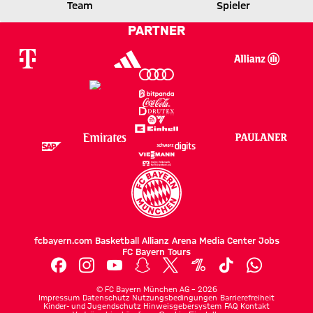
FCB
BVB
Team
Spieler
PARTNER
Zum Spielbericht
fcbayern.com
Basketball
Allianz Arena
Media Center
Jobs
FC Bayern Tours
©
FC Bayern München AG
–
2026
Impressum
Datenschutz
Nutzungsbedingungen
Barrierefreiheit
Kinder- und Jugendschutz
Hinweisgebersystem
FAQ
Kontakt