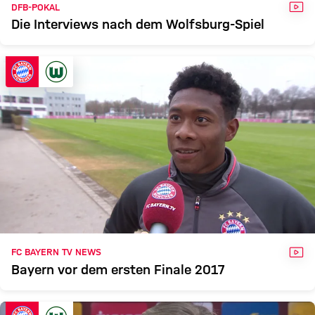
VID
DFB-POKAL
Die Interviews nach dem Wolfsburg-Spiel
VID
FC BAYERN TV NEWS
Bayern vor dem ersten Finale 2017