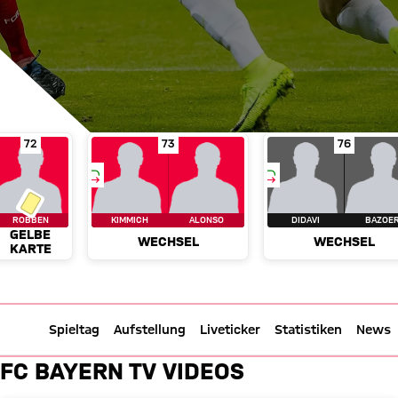
Dienstag, 07. Februar 2017, 19:45 UTC
Di., 07.02.2017, 19:45 UTC
ür Ntep
Gelbe Karte
in Spielminute 61
Robben
in Spielminute 72
Wechsel
Kimmich für Alonso
Wechse
in Spiel
72
73
76
DFB-Pokal
Achtelfinale
Allianz Arena - München
73.500 Zuschauer
ROBBEN
KIMMICH
ALONSO
DIDAVI
BAZOE
GELBE
WECHSEL
WECHSEL
KARTE
ern TV
Spieltag
Aufstellung
Liveticker
Statistiken
News
FC Bayern München gegen VfL Wolfsburg
Videos & Highlights: FC Bayern
FC BAYERN TV VIDEOS
1 zu 0
1 : 0
1 zu 0 nach Erste Halbzeit
Zwischenergebnis:
(
1:0
)