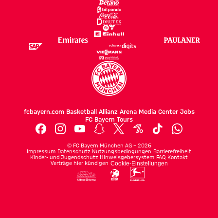
fcbayern.com
Basketball
Allianz Arena
Media Center
Jobs
FC Bayern Tours
©
FC Bayern München AG
–
2026
Impressum
Datenschutz
Nutzungsbedingungen
Barrierefreiheit
Kinder- und Jugendschutz
Hinweisgebersystem
FAQ
Kontakt
Verträge hier kündigen
Cookie-Einstellungen