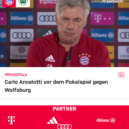
VID
PRESSETALK
Carlo Ancelotti vor dem Pokalspiel gegen
Wolfsburg
PARTNER