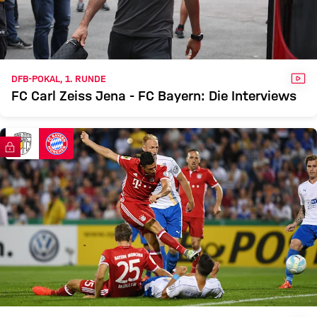
JENA
FCB
Zum Spielbericht
VID
DFB-POKAL, 1. RUNDE
FC Carl Zeiss Jena - FC Bayern: Die Interviews
FC Bayern TV PLUS