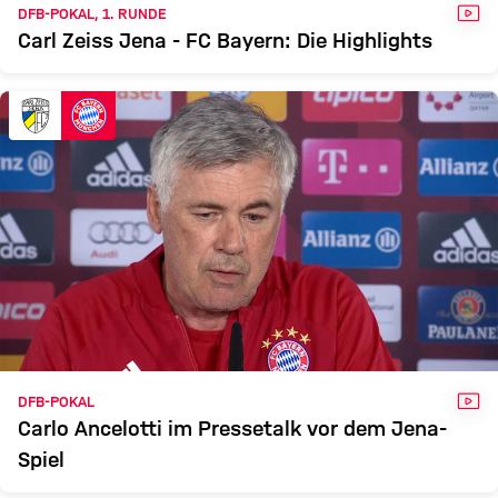
VID
DFB-POKAL, 1. RUNDE
Carl Zeiss Jena - FC Bayern: Die Highlights
VID
DFB-POKAL
Carlo Ancelotti im Pressetalk vor dem Jena-
Spiel