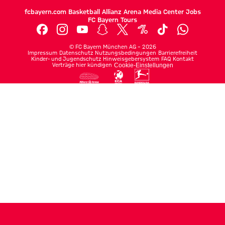
fcbayern.com
Basketball
Allianz Arena
Media Center
Jobs
FC Bayern Tours
©
FC Bayern München AG
–
2026
Impressum
Datenschutz
Nutzungsbedingungen
Barrierefreiheit
Kinder- und Jugendschutz
Hinweisgebersystem
FAQ
Kontakt
Verträge hier kündigen
Cookie-Einstellungen