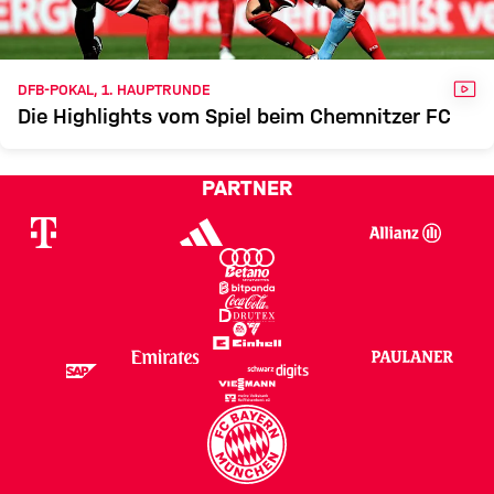
VID
DFB-POKAL, 1. HAUPTRUNDE
Die Highlights vom Spiel beim Chemnitzer FC
PARTNER