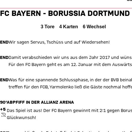
Liveticker: FC Bayern vs. Dort
FC BAYERN - BORUSSIA DORTMUND
FC Bayern München gegen Borussia Dortmund
2 zu 1
FCB
2 : 1
BVB
Alle Ereignisse
3
Tore
4
Karten
6
Wechsel
2 zu 0 nach Erste Halbzeit
Zwischenergebnis:
(
2:0
)
END
Wir sagen Servus, Tschüss und auf Wiedersehen!
Zum Spielbericht
END
Damit verabschieden wir uns aus dem Jahr 2017 und wünsc
Für den FC Bayern geht es am 12. Januar mit dem Auswärtss
END
Was für eine spannende Schlussphase, in der der BVB beina
treffen für den FCB, Yarmolenko ließ die Gäste nochmal hoff
90'
ABPFIFF IN DER ALLIANZ ARENA
+5
Das Spiel ist aus! Der FC Bayern gewinnt mit 2:1 gegen Boru
ANPFIFF
Glückwunsch!