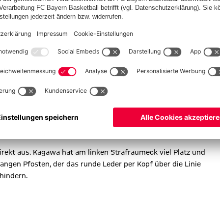
 wittert seine Chance. Toljan probiert es 22 Metern einfach mal
 Werke und kassiert den gelben Karton.
irekt aus. Kagawa hat am linken Strafraumeck viel Platz und
angen Pfosten, der das runde Leder per Kopf über die Linie
rhindern.