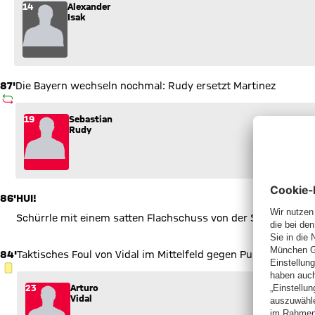
Wechsel: Alexander Isak (14) kommt für Jeremy Toljan (15) in
14
Alexander
Isak
87'
Die Bayern wechseln nochmal: Rudy ersetzt Martinez
AUSWECHSLUNG
Wechsel: Sebastian Rudy (19) kommt für Javi Martínez (8) in
19
Sebastian
Rudy
86'
HUI!
Schürrle mit einem satten Flachschuss von der Strafraumgr
84'
Taktisches Foul von Vidal im Mittelfeld gegen Pulisic - gelbe 
GELBE KARTE
23
Arturo
Vidal