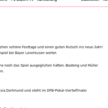
mund - DFB-Pokal 17/18
hen schöne Festtage und einen guten Rutsch ins neue Jahr!
piel bei Bayer Leverkusen weiter.
he noch das Spiel ausgeglichen hätten. Boateng und Müller
en.
ssia Dortmund und steht im DFB-Pokal-Viertelfinale!