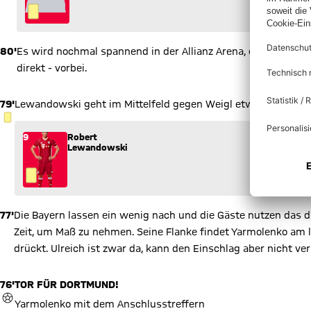
80'
Es wird nochmal spannend in der Allianz Arena, denn der BVB
direkt - vorbei.
79'
Lewandowski geht im Mittelfeld gegen Weigl etwas unfair zu
GELBE KARTE
9
Robert
Lewandowski
77'
Die Bayern lassen ein wenig nach und die Gäste nutzen das d
Zeit, um Maß zu nehmen. Seine Flanke findet Yarmolenko am l
drückt. Ulreich ist zwar da, kann den Einschlag aber nicht ve
76'
TOR FÜR DORTMUND!
TOR
Yarmolenko mit dem Anschlusstreffern