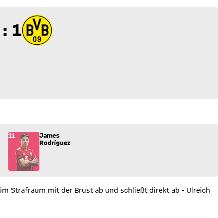
 zu 1
 : 1
1) ins Spiel.
11
James
Rodríguez
im Strafraum mit der Brust ab und schließt direkt ab - Ulreich