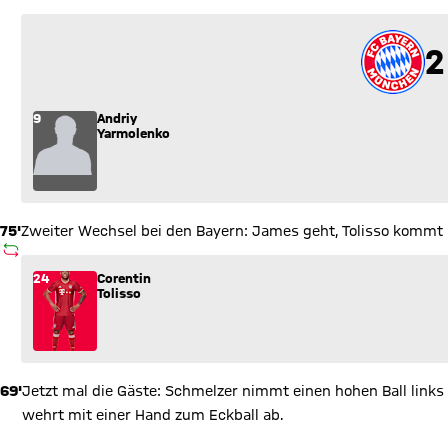
2
2
9
Andriy
Yarmolenko
75'
Zweiter Wechsel bei den Bayern: James geht, Tolisso kommt
AUSWECHSLUNG
Wechsel: Corentin Tolisso (24) kommt für James Rodríguez (1
24
Corentin
Tolisso
69'
Jetzt mal die Gäste: Schmelzer nimmt einen hohen Ball links 
wehrt mit einer Hand zum Eckball ab.