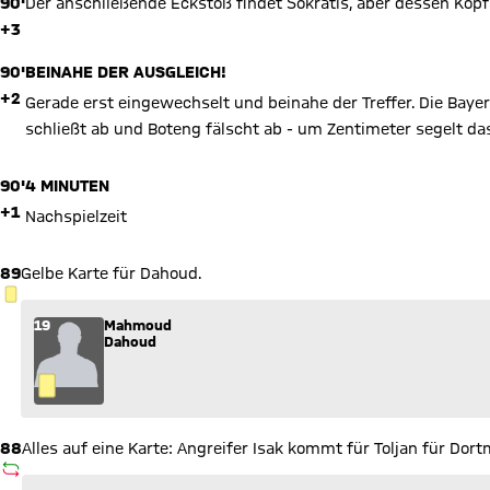
90'
Der anschließende Eckstoß findet Sokratis, aber dessen Kopfb
+3
90'
BEINAHE DER AUSGLEICH!
+2
Gerade erst eingewechselt und beinahe der Treffer. Die Bay
schließt ab und Boteng fälscht ab - um Zentimeter segelt da
90'
4 MINUTEN
+1
Nachspielzeit
89
Gelbe Karte für Dahoud.
GELBE KARTE
19
Mahmoud
Dahoud
88
Alles auf eine Karte: Angreifer Isak kommt für Toljan für Dort
AUSWECHSLUNG