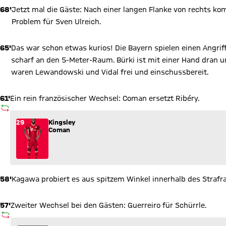
68'
Jetzt mal die Gäste: Nach einer langen Flanke von rechts k
Problem für Sven Ulreich.
65'
Das war schon etwas kurios! Die Bayern spielen einen Angriff
scharf an den 5-Meter-Raum. Bürki ist mit einer Hand dran u
waren Lewandowski und Vidal frei und einschussbereit.
61'
Ein rein französischer Wechsel: Coman ersetzt Ribéry.
AUSWECHSLUNG
Wechsel: Kingsley Coman (29) kommt für Franck Ribéry (7) in
29
Kingsley
Coman
58'
Kagawa probiert es aus spitzem Winkel innerhalb des Strafra
57'
Zweiter Wechsel bei den Gästen: Guerreiro für Schürrle.
AUSWECHSLUNG