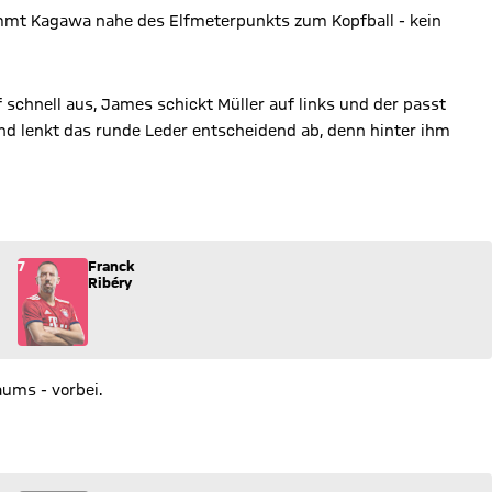
ommt Kagawa nahe des Elfmeterpunkts zum Kopfball - kein
 schnell aus, James schickt Müller auf links und der passt
nd lenkt das runde Leder entscheidend ab, denn hinter ihm
s Spiel.
7
Franck
Ribéry
ums - vorbei.