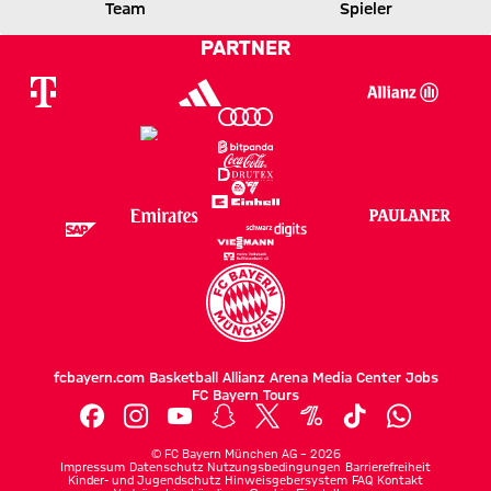
FCB
HDH
Team
Spieler
PARTNER
Zum Spielbericht
fcbayern.com
Basketball
Allianz Arena
Media Center
Jobs
FC Bayern Tours
©
FC Bayern München AG
–
2026
Impressum
Datenschutz
Nutzungsbedingungen
Barrierefreiheit
Kinder- und Jugendschutz
Hinweisgebersystem
FAQ
Kontakt