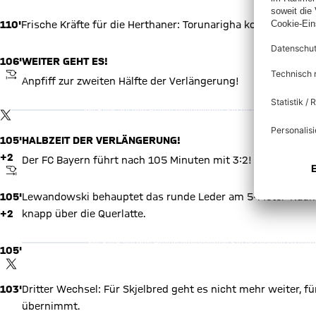
110'
Frische Kräfte für die Herthaner: Torunarigha kommt für Du
106'
WEITER GEHT ES!
ANPFIFF
Anpfiff zur zweiten Hälfte der Verlängerung!
X Inhal
Mit Klick auf den Button ermöglichen Sie es diesem sozialen 
TWITTER-BEITRAG
verarbeiten. Vorher kann das soziale Netzwerk keine Daten übe
wird für alle Inhalte des sozialen Netzwerks auf unserer W
Einwilligungslösung
ändern.
105'
HALBZEIT DER VERLÄNGERUNG!
+2
Der FC Bayern führt nach 105 Minuten mit 3:2!
ABPFIFF
105'
Lewandowski behauptet das runde Leder am 5-Meter-Raum, l
+2
knapp über die Querlatte.
X Inha
Mit Klick auf den Button ermöglichen Sie es diesem sozialen
105'
verarbeiten. Vorher kann das soziale Netzwerk keine Daten üb
wird für alle Inhalte des sozialen Netzwerks auf unserer 
TWITTER-BEITRAG
Einwilligungslösung
ändern
103'
Dritter Wechsel: Für Skjelbred geht es nicht mehr weiter, f
übernimmt.