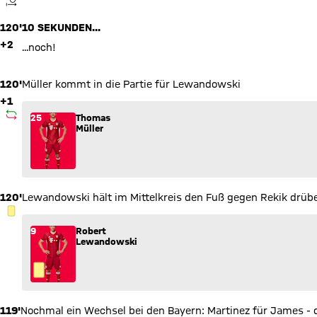
ANPFIFF
120'
10 SEKUNDEN...
+2
...noch!
120'
Müller kommt in die Partie für Lewandowski
+1
AUSWECHSLUNG
Wechsel: Thomas Müller (25) kommt für Robert Lewandowski
25
Thomas
Müller
120'
Lewandowski hält im Mittelkreis den Fuß gegen Rekik drüber
GELBE KARTE
9
Robert
Lewandowski
119'
Nochmal ein Wechsel bei den Bayern: Martinez für James - d