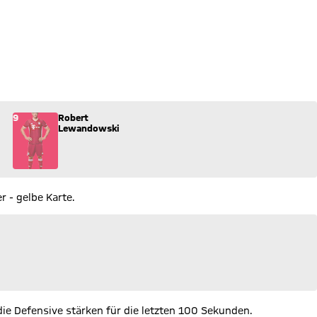
 (9) ins Spiel.
9
Robert
Lewandowski
 - gelbe Karte.
ie Defensive stärken für die letzten 100 Sekunden.