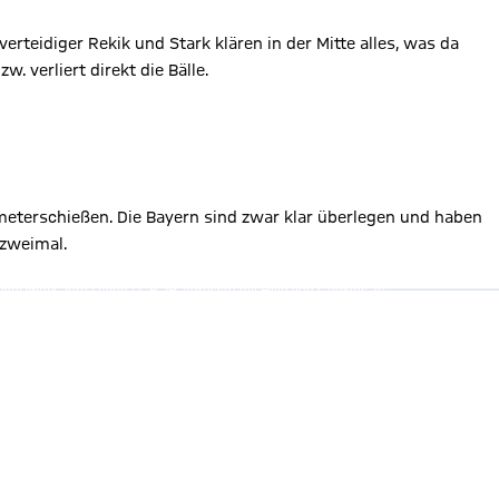
rteidiger Rekik und Stark klären in der Mitte alles, was da
 verliert direkt die Bälle.
fmeterschießen. Die Bayern sind zwar klar überlegen und haben
 zweimal.
te anzeigen
Netzwerk, Ihre Daten (z. B. IP-Adresse) mit Hilfe von Cookies zu
r Sie erheben, um Ihnen die Inhalte anzuzeigen. Diese Einstellung
ebsite gespeichert und Sie können dies jederzeit in der
Cookie-
 Details:
Datenschutzerklärung
!