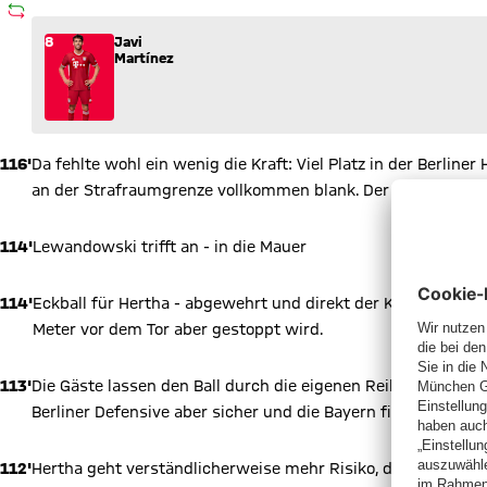
AUSWECHSLUNG
Wechsel: Javi Martínez (8) kommt für James Rodríguez (11) 
8
Javi
Martínez
116'
Da fehlte wohl ein wenig die Kraft: Viel Platz in der Berlin
an der Strafraumgrenze vollkommen blank. Der Kolumbianer p
114'
Lewandowski trifft an - in die Mauer
114'
Eckball für Hertha - abgewehrt und direkt der Konter. Schne
Meter vor dem Tor aber gestoppt wird.
113'
Die Gäste lassen den Ball durch die eigenen Reihen laufen 
Berliner Defensive aber sicher und die Bayern finden die Lück
112'
Hertha geht verständlicherweise mehr Risiko, doch das bri