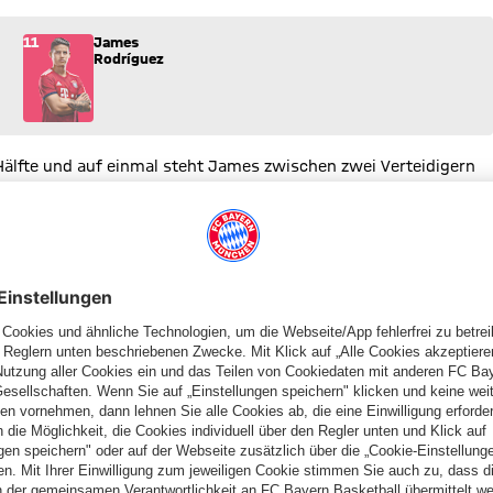
ins Spiel.
11
James
Rodríguez
er Hälfte und auf einmal steht James zwischen zwei Verteidigern
robiert es mit einem Lupfer - Jarstein pariert.
ll ist die Kovac-Elf am gegnerischen Strafraum, wo Ribéry 18
und versuchen, den Gegner herauszulocken. Bislang steht die
e nicht...
ngt natürlich auch mehr Räume für die Bayern.