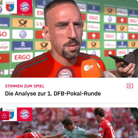
SVDA
FCB
Zum Spielbericht
VID
STIMMEN ZUM SPIEL
Die Analyse zur 1. DFB-Pokal-Runde
FC Bayern TV PLUS