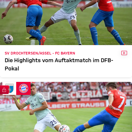
VID
SV DROCHTERSEN/ASSEL - FC BAYERN
Die Highlights vom Auftaktmatch im DFB-
Pokal
FC Bayern TV PLUS