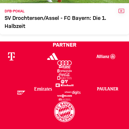
VID
DFB-POKAL
SV Drochtersen/Assel - FC Bayern: Die 1.
Halbzeit
PARTNER