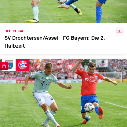
VID
DFB-POKAL
SV Drochtersen/Assel - FC Bayern: Die 2.
Halbzeit
FC Bayern TV PLUS