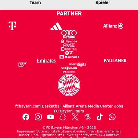
FCE
FCB
Team
Spieler
PARTNER
Zum Spielbericht
fcbayern.com
Basketball
Allianz Arena
Media Center
Jobs
FC Bayern Tours
©
FC Bayern München AG
–
2026
Impressum
Datenschutz
Nutzungsbedingungen
Barrierefreiheit
Kinder- und Jugendschutz
Hinweisgebersystem
FAQ
Kontakt