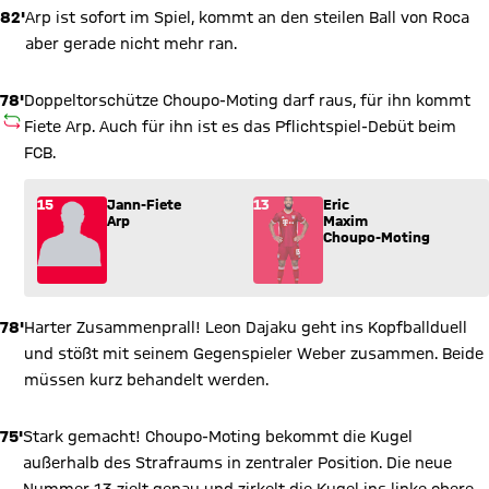
82'
Arp ist sofort im Spiel, kommt an den steilen Ball von Roca
aber gerade nicht mehr ran.
78'
Doppeltorschütze Choupo-Moting darf raus, für ihn kommt
AUSWECHSLUNG
Fiete Arp. Auch für ihn ist es das Pflichtspiel-Debüt beim
FCB.
Wechsel: Jann-Fiete Arp (15) kommt für Eric Maxim Choupo-M
15
Jann-Fiete
13
Eric
Arp
Maxim
Choupo-Moting
78'
Harter Zusammenprall! Leon Dajaku geht ins Kopfballduell
und stößt mit seinem Gegenspieler Weber zusammen. Beide
müssen kurz behandelt werden.
75'
Stark gemacht! Choupo-Moting bekommt die Kugel
außerhalb des Strafraums in zentraler Position. Die neue