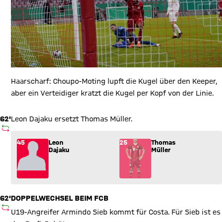
Haarscharf: Choupo-Moting lupft die Kugel über den Keeper,
aber ein Verteidiger kratzt die Kugel per Kopf von der Linie.
62'
Leon Dajaku ersetzt Thomas Müller.
AUSWECHSLUNG
Wechsel: Leon Dajaku (45) kommt für Thomas Müller (25) ins
45
Leon
25
Thomas
Dajaku
Müller
62'
DOPPELWECHSEL BEIM FCB
AUSWECHSLUNG
U19-Angreifer Armindo Sieb kommt für Costa. Für Sieb ist es