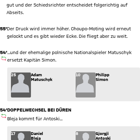
gut und der Schiedsrichter entscheidet folgerichtig auf
Abseits.
55'
Der Druck wird immer höher. Choupo-Moting wird erneut
gelockt und es gibt wieder Ecke. Die fliegt aber zu weit.
54'
...und der ehemalige polnische Nationalspieler Matuschyk
AUSWECHSLUNG
ersetzt Kapitän Simon.
Wechsel: Adam Matuschyk (25) kommt für Philipp Simon (10)
25
Adam
10
Philipp
Matuschyk
Simon
54'
DOPPELWECHSEL BEI DÜREN
AUSWECHSLUNG
Bleja kommt für Antoski...
Wechsel: Daniel Bleja (17) kommt für Gjorgji Antoski (8) ins S
17
Daniel
8
Gjorgji
Bleja
Antoski