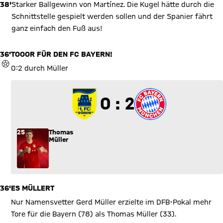
38'
Starker Ballgewinn von Martínez. Die Kugel hätte durch die
gespeichert und Sie können dies jederzeit in der
Cookie-
Einwilligungslösung
ändern. Details:
Datenschutzerklärung
Schnittstelle gespielt werden sollen und der Spanier fährt
ganz einfach den Fuß aus!
36'
TOOOR FÜR DEN FC BAYERN!
TOR
0:2 durch Müller
0 zu 2
0 : 2
25
Thomas
Müller
36'
ES MÜLLERT
Nur Namensvetter Gerd Müller erzielte im DFB-Pokal mehr
Tore für die Bayern (78) als Thomas Müller (33).