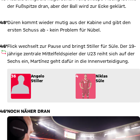
der Fußspitze dran, aber der Ball wird zur Ecke geklärt.
48'
Düren kommt wieder mutig aus der Kabine und gibt den
ersten Schuss ab - kein Problem für Nübel.
46'
Flick wechselt zur Pause und bringt Stiller für Süle. Der 19-
AUSWECHSLUNG
jährige zentrale Mittelfeldspieler der U23 reiht sich auf der
Sechs ein, Martínez geht dafür in die Innenverteidigung.
Wechsel: Angelo Stiller (36) kommt für Niklas Süle (4) ins Spi
36
Angelo
4
Niklas
Stiller
Süle
46'
NOCH NÄHER DRAN