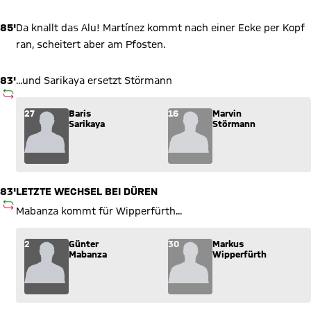
85'
Da knallt das Alu! Martínez kommt nach einer Ecke per Kopf
ran, scheitert aber am Pfosten.
83'
...und Sarikaya ersetzt Störmann
AUSWECHSLUNG
Wechsel: Baris Sarikaya (27) kommt für Marvin Störmann (16)
27
Baris
16
Marvin
Sarikaya
Störmann
83'
LETZTE WECHSEL BEI DÜREN
AUSWECHSLUNG
Mabanza kommt für Wipperfürth...
Wechsel: Günter Mabanza (2) kommt für Markus Wipperfürth 
2
Günter
30
Markus
Mabanza
Wipperfürth