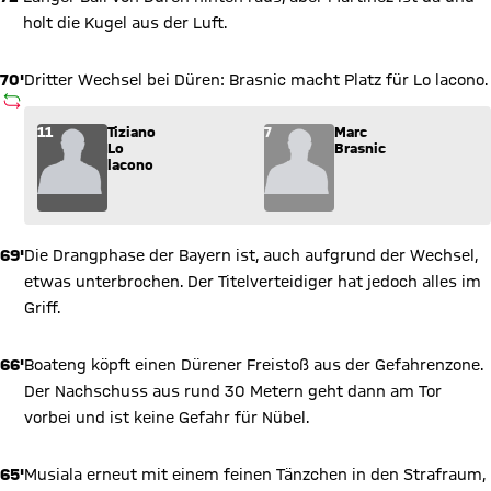
holt die Kugel aus der Luft.
70'
Dritter Wechsel bei Düren: Brasnic macht Platz für Lo lacono.
AUSWECHSLUNG
Wechsel: Tiziano Lo lacono (11) kommt für Marc Brasnic (7) in
11
Tiziano
7
Marc
Lo
Brasnic
lacono
69'
Die Drangphase der Bayern ist, auch aufgrund der Wechsel,
etwas unterbrochen. Der Titelverteidiger hat jedoch alles im
Griff.
66'
Boateng köpft einen Dürener Freistoß aus der Gefahrenzone.
Der Nachschuss aus rund 30 Metern geht dann am Tor
vorbei und ist keine Gefahr für Nübel.
65'
Musiala erneut mit einem feinen Tänzchen in den Strafraum,