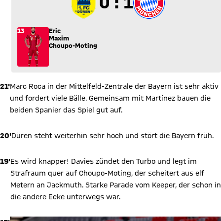
0 zu 1
0 : 1
13
Eric
Maxim
Choupo-Moting
21'
Marc Roca in der Mittelfeld-Zentrale der Bayern ist sehr aktiv
und fordert viele Bälle. Gemeinsam mit Martínez bauen die
beiden Spanier das Spiel gut auf.
20'
Düren steht weiterhin sehr hoch und stört die Bayern früh.
19'
Es wird knapper! Davies zündet den Turbo und legt im
Strafraum quer auf Choupo-Moting, der scheitert aus elf
Metern an Jackmuth. Starke Parade vom Keeper, der schon in
die andere Ecke unterwegs war.