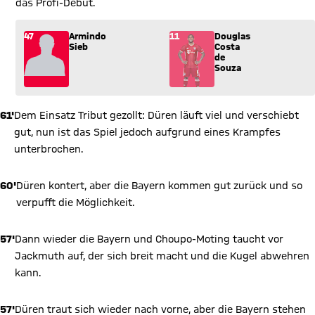
das Profi-Debüt.
Wechsel: Armindo Sieb (47) kommt für Douglas Costa de Souza
47
Armindo
11
Douglas
Sieb
Costa
de
Souza
61'
Dem Einsatz Tribut gezollt: Düren läuft viel und verschiebt
gut, nun ist das Spiel jedoch aufgrund eines Krampfes
unterbrochen.
60'
Düren kontert, aber die Bayern kommen gut zurück und so
verpufft die Möglichkeit.
57'
Dann wieder die Bayern und Choupo-Moting taucht vor
Jackmuth auf, der sich breit macht und die Kugel abwehren
kann.
57'
Düren traut sich wieder nach vorne, aber die Bayern stehen