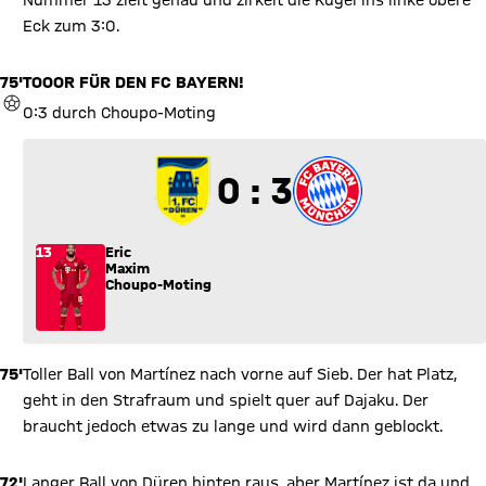
Nummer 13 zielt genau und zirkelt die Kugel ins linke obere
Eck zum 3:0.
75'
TOOOR FÜR DEN FC BAYERN!
TOR
0:3 durch Choupo-Moting
0 zu 3
0 : 3
13
Eric
Maxim
Choupo-Moting
75'
Toller Ball von Martínez nach vorne auf Sieb. Der hat Platz,
geht in den Strafraum und spielt quer auf Dajaku. Der
braucht jedoch etwas zu lange und wird dann geblockt.
72'
Langer Ball von Düren hinten raus, aber Martínez ist da und