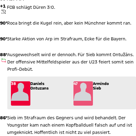
+1
FCB schlägt Düren 3:0.
ANPFIFF
90'
Roca bringt die Kugel rein, aber kein Münchner kommt ran.
90'
Starke Aktion von Arp im Strafraum, Ecke für die Bayern.
88'
Ausgewechselt wird er dennoch. Für Sieb kommt Ontužāns.
AUSWECHSLUNG
Der offensive Mittelfeldspieler aus der U23 feiert somit sein
Profi-Debüt.
Wechsel: Daniels Ontuzans (38) kommt für Armindo Sieb (47)
38
Daniels
47
Armindo
Ontuzans
Sieb
86'
Sieb im Strafraum des Gegners und wird behandelt. Der
Youngster kam nach einem Kopfballduell falsch auf und ist
umgeknickt. Hoffentlich ist nicht zu viel passiert.