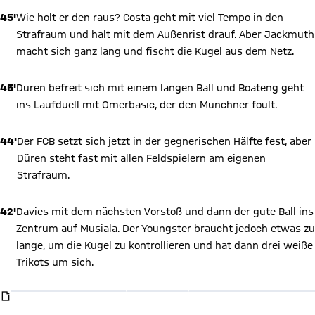
45'
Wie holt er den raus? Costa geht mit viel Tempo in den
Strafraum und halt mit dem Außenrist drauf. Aber Jackmuth
macht sich ganz lang und fischt die Kugel aus dem Netz.
45'
Düren befreit sich mit einem langen Ball und Boateng geht
ins Laufduell mit Omerbasic, der den Münchner foult.
44'
Der FCB setzt sich jetzt in der gegnerischen Hälfte fest, aber
Düren steht fast mit allen Feldspielern am eigenen
Strafraum.
42'
Davies mit dem nächsten Vorstoß und dann der gute Ball ins
Zentrum auf Musiala. Der Youngster braucht jedoch etwas zu
lange, um die Kugel zu kontrollieren und hat dann drei weiße
Giphy Inhalte anzeigen
Trikots um sich.
Mit Klick auf den Button ermöglichen Sie es diesem sozialen
Netzwerk, Ihre Daten (z. B. IP-Adresse) mit Hilfe von Cookies zu
verarbeiten. Vorher kann das soziale Netzwerk keine Daten über
GIPHY-ANIMATION
Sie erheben, um Ihnen die Inhalte anzuzeigen. Diese Einstellung
wird für alle Inhalte des sozialen Netzwerks auf unserer Website