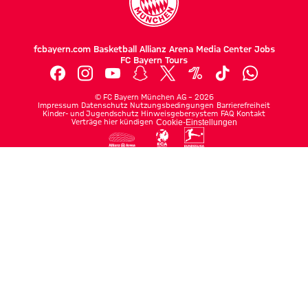
fcbayern.com
Basketball
Allianz Arena
Media Center
Jobs
FC Bayern Tours
©
FC Bayern München AG
–
2026
Impressum
Datenschutz
Nutzungsbedingungen
Barrierefreiheit
Kinder- und Jugendschutz
Hinweisgebersystem
FAQ
Kontakt
Verträge hier kündigen
Cookie-Einstellungen