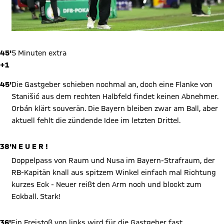
45'
5 Minuten extra
+1
45'
Die Gastgeber schieben nochmal an, doch eine Flanke von
Stanišić aus dem rechten Halbfeld findet keinen Abnehmer.
Orbán klärt souverän. Die Bayern bleiben zwar am Ball, aber
aktuell fehlt die zündende Idee im letzten Drittel.
38'
N E U E R !
Doppelpass von Raum und Nusa im Bayern-Strafraum, der
RB-Kapitän knall aus spitzem Winkel einfach mal Richtung
kurzes Eck - Neuer reißt den Arm noch und blockt zum
Eckball. Stark!
36'
Ein Freistoß von links wird für die Gastgeber fast