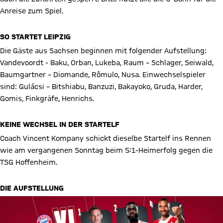
Vincent Kompany (Trainer, FC Bayern): „Wir sind jetzt in der
Position, in der wir sein wollten – in der Bundesliga, in der
Champions League und im Pokal. Wir wollen heute zeigen, was
wir uns vorgenommen haben. Eine gewisse Dosis
Menschlichkeit dazugehört. Aber die Leidenschaft und die
Emotionen, die wir jetzt spüren, wollen wir heute unbedingt auf
den Platz bringen. Und natürlich wollen wir gewinnen.“
‼️ WICHTIGES UPDATE ZUR ANREISE