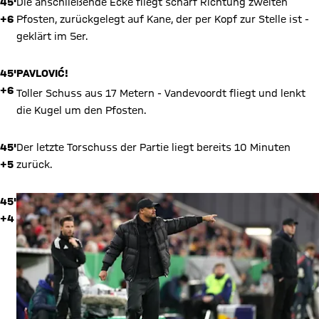
45'
Die anschließende Ecke fliegt scharf Richtung zweiten
+6
Pfosten, zurückgelegt auf Kane, der per Kopf zur Stelle ist -
geklärt im 5er.
45'
PAVLOVIĆ!
+6
Toller Schuss aus 17 Metern - Vandevoordt fliegt und lenkt
die Kugel um den Pfosten.
45'
Der letzte Torschuss der Partie liegt bereits 10 Minuten
+5
zurück.
45'
+4