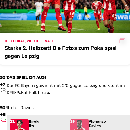
GAL
DFB-POKAL, VIERTELFINALE
Starke 2. Halbzeit! Die Fotos zum Pokalspiel
gegen Leipzig
90'
DAS SPIEL IST AUS!
+7
Der FC Bayern gewinnt mit 2:0 gegen Leipzig und steht im
ANPFIFF
DFB-Pokal-Halbfinale.
90'
Ito für Davies
+5
AUSWECHSLUNG
Wechsel: Hiroki Ito (21) kommt für Alphonso Davies (19) ins S
21
Hiroki
19
Alphonso
Ito
Davies