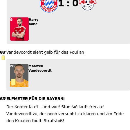
1 zu 0
1 : 0
9
Harry
Kane
63'
Vandevoordt sieht gelb für das Foul an
GELBE KARTE
26
Maarten
Vandevoordt
63'
ELFMETER FÜR DIE BAYERN!
Der Konter läuft - und wie! Stanišić läuft frei auf
Vandevoordt zu, der noch versucht zu klären und am Ende
den Kroaten foult. Strafstoß!