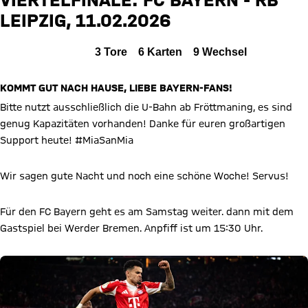
LEIPZIG, 11.02.2026
Zum Spielbericht
Alle Ereignisse
3
Tore
6
Karten
9
Wechsel
KOMMT GUT NACH HAUSE, LIEBE BAYERN-FANS!
Bitte nutzt ausschließlich die U-Bahn ab Fröttmaning, es sind
genug Kapazitäten vorhanden! Danke für euren großartigen
Support heute! #MiaSanMia
Wir sagen gute Nacht und noch eine schöne Woche! Servus!
Für den FC Bayern geht es am Samstag weiter. dann mit dem
Gastspiel bei Werder Bremen. Anpfiff ist um 15:30 Uhr.