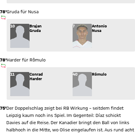
78'
Gruda für Nusa
AUSWECHSLUNG
Wechsel: Brajan Gruda (10) kommt für Antonio Nusa (7) ins S
10
Brajan
7
Antonio
Gruda
Nusa
78'
Harder für Rômulo
AUSWECHSLUNG
Wechsel: Conrad Harder (11) kommt für Rômulo (40) ins Spie
11
Conrad
40
Rômulo
Harder
75'
Der Doppelschlag zeigt bei RB Wirkung – seitdem findet
Leipzig kaum noch ins Spiel. Im Gegenteil: Díaz schickt
Davies auf die Reise. Der Kanadier bringt den Ball von links
halbhoch in die Mitte, wo Olise eingelaufen ist. Aus rund acht