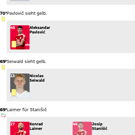
70'
Pavlović sieht gelb.
GELBE KARTE
45
Aleksandar
Pavlović
69'
Seiwald sieht gelb.
GELBE KARTE
13
Nicolas
Seiwald
69'
Laimer für Stanišić
AUSWECHSLUNG
Wechsel: Konrad Laimer (27) kommt für Josip Stanišić (44) i
27
Konrad
44
Josip
Laimer
Stanišić