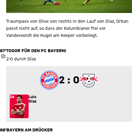
Traumpass von Olise von rechts in den Lauf von Díaz, Orban
passt nicht auf, so dass der Kolumbianer frei vor
Vandevoordt die Kugel am Keeper vorbeilegt.
67'
TOOOR FÜR DEN FC BAYERN!
TOR
2:0 durch Díaz
2 zu 0
2 : 0
14
Luis
Díaz
66'
BAYERN AM DRÜCKER