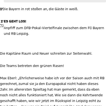
4'
TOR FÜR LEIPZIG
TOR ZURÜCKGENOMMEN
0:1 durch Baumgartner
0 zu 1
0 : 1
14
Christoph
Baumgartner
1'
Die Bayern in rot stoßen an, die Gäste in weiß.
1'
ES GEHT LOS!
ANPFIFF
Anpfiff zum DFB-Pokal-Viertelfinale zwischen dem FC Bayern
und RB Leipzig.