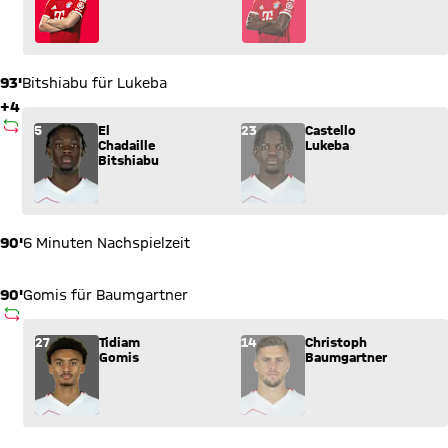
93'
Bitshiabu für Lukeba
+4
AUSWECHSLUNG
Wechsel: El Chadaille Bitshiabu (5) kommt für Castello Lukeba
5
El
23
Castello
Chadaille
Lukeba
Bitshiabu
90'
6 Minuten Nachspielzeit
90'
Gomis für Baumgartner
AUSWECHSLUNG
Wechsel: Tidiam Gomis (27) kommt für Christoph Baumgartner
27
Tidiam
14
Christoph
Gomis
Baumgartner