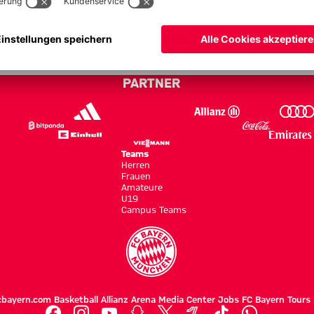
a Casablanca - FIFA Klub-WM 13
PARTNER
Teams
Herren
Frauen
Amateure
U19
Campus Teams
cbayern.com
Basketball
Allianz Arena
Media Center
Jobs
FC Bayern Tours