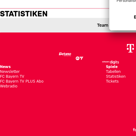
Statistiken: FC Bayern vs. Raj
STATISTIKEN
Team
FC Bayern München gegen Raja de Casablanca
2 zu 0
2 : 0
2 zu 0 nach Erste Halbzeit
Zwischenergebnis:
(
2:0
)
FCB
CASABLANCA
News
Spiele
Newsletter
Tabellen
FC Bayern TV
Statistiken
FC Bayern TV PLUS Abo
Tickets
Webradio
f