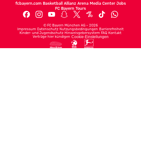
fcbayern.com
Basketball
Allianz Arena
Media Center
Jobs
FC Bayern Tours
©
FC Bayern München AG
–
2026
Impressum
Datenschutz
Nutzungsbedingungen
Barrierefreiheit
Kinder- und Jugendschutz
Hinweisgebersystem
FAQ
Kontakt
Verträge hier kündigen
Cookie-Einstellungen