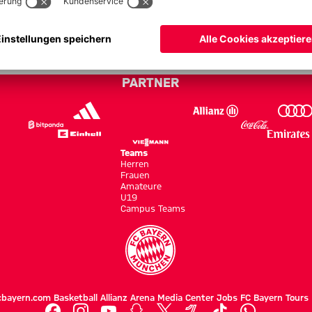
 Neapel - Audi Football Summit 
PARTNER
Teams
Herren
Frauen
Amateure
U19
Campus Teams
cbayern.com
Basketball
Allianz Arena
Media Center
Jobs
FC Bayern Tours