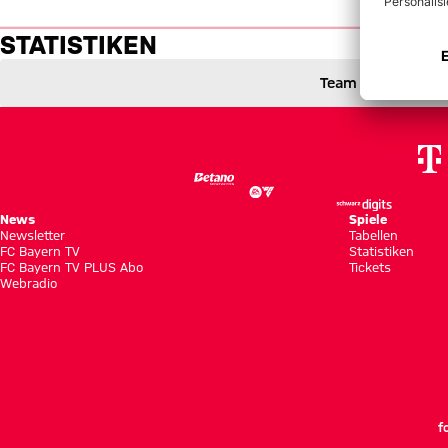
Statistiken: FC Bayern vs. SSC
STATISTIKEN
FC Bayern München gegen SSC Neapel
0 zu 3
0 : 3
Team
0 zu 0 nach Erste Halbzeit
Zwischenergebnis:
(
0:0
)
FCB
NEAPEL
Zum Spielbericht
News
Spiele
Newsletter
Tabellen
FC Bayern TV
Statistiken
FC Bayern TV PLUS Abo
Tickets
Webradio
f