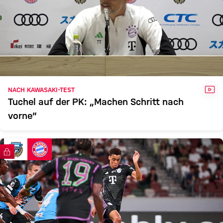
VID
NACH KAWASAKI-TEST
Tuchel auf der PK: „Machen Schritt nach
vorne“
FC Bayern TV PLUS