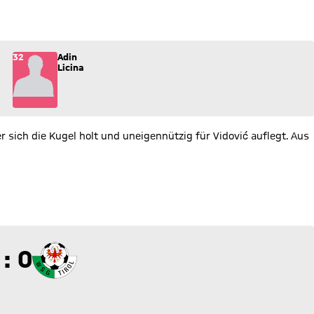
) ins Spiel.
32
Adin
Licina
 sich die Kugel holt und uneigennützig für Vidović auflegt. Aus
 zu 0
 : 0