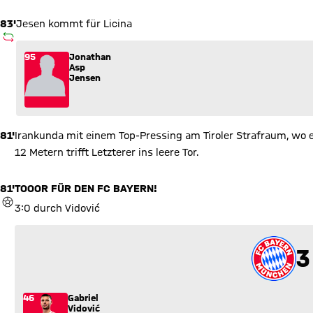
83'
Jesen kommt für Licina
AUSWECHSLUNG
Wechsel: Jonathan Asp Jensen (95) kommt für Adin Licina (32
95
Jonathan
Asp
Jensen
81'
Irankunda mit einem Top-Pressing am Tiroler Strafraum, wo er
12 Metern trifft Letzterer ins leere Tor.
81'
TOOOR FÜR DEN FC BAYERN!
TOR
3:0 durch Vidović
3
3
46
Gabriel
Vidović