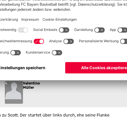
GAL
:0.
ins Spiel.
4
Valentino
Müller
zu Scott. Der startet über links durch, ehe seine Flanke