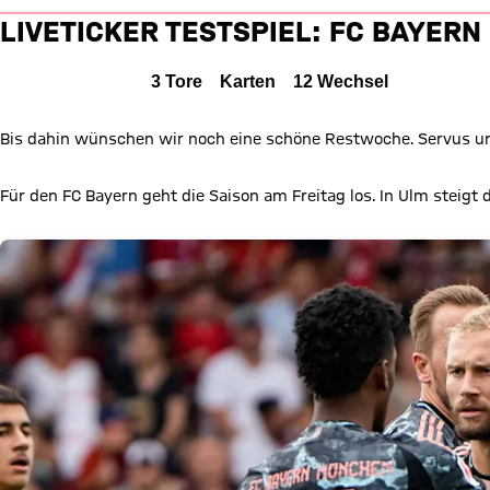
Liveticker: FC Bayern vs. WSG 
LIVETICKER TESTSPIEL: FC BAYERN 
FC Bayern München gegen WSG Tirol
WSG
Alle Ereignisse
3
Tore
Karten
12
Wechsel
3 zu 0
3 : 0
1 zu 0 nach Erste Halbzeit
Zwischenergebnis:
(
1:0
)
FCB
Bis dahin wünschen wir noch eine schöne Restwoche. Servus u
Zum Spielbericht
Für den FC Bayern geht die Saison am Freitag los. In Ulm steigt 