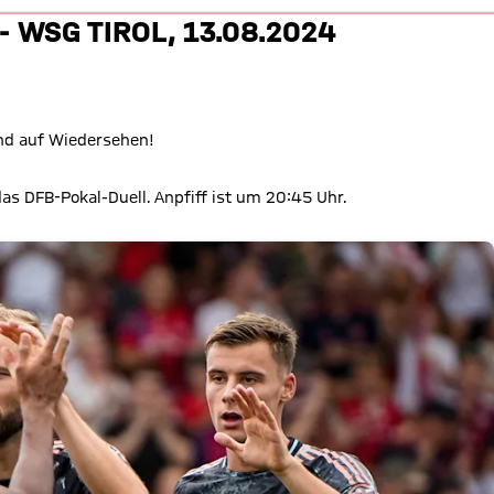
Tirol - Freundschaftsspiel 24/2
- WSG TIROL, 13.08.2024
nd auf Wiedersehen!
das DFB-Pokal-Duell. Anpfiff ist um 20:45 Uhr.