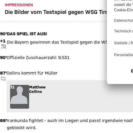
IMPRESSIONEN
Die Bilder vom Testspiel gegen WSG Tirol
90'
DAS SPIEL IST AUS!
+1
Die Bayern gewinnen das Testspiel gegen die WSG Tirol mit 3
ANPFIFF
90'
Offizielle Zuschauerzahl: 9.531
87'
Collins kommt für Müller
AUSWECHSLUNG
Wechsel: Matthew Collins (31) kommt für Valentino Müller (4) 
31
Matthew
Collins
86'
Irankunda fightet - auch im Liegen und passt irgendwie noch 
geblockt wird.