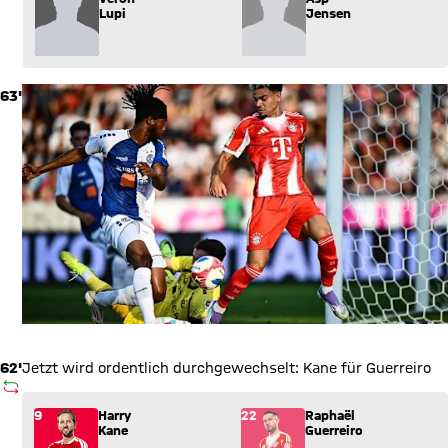
Lupi
Jensen
63'
62'
Jetzt wird ordentlich durchgewechselt: Kane für Guerreiro
AUSWECHSLUNG
Wechsel: Harry Kane (9) kommt für Raphaël Guerreiro (22) ins
9
Harry
22
Raphaël
Kane
Guerreiro