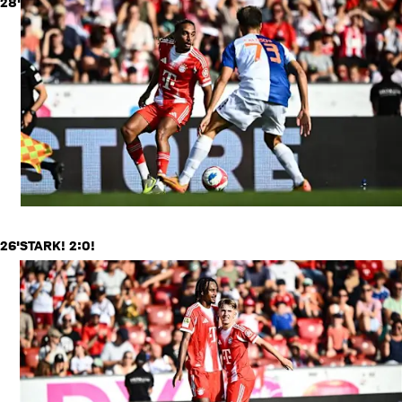
28'
26'
STARK! 2:0!