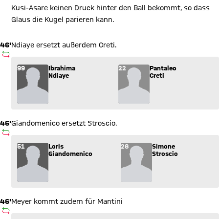
Kusi-Asare keinen Druck hinter den Ball bekommt, so dass
Glaus die Kugel parieren kann.
46'
Ndiaye ersetzt außerdem Creti.
AUSWECHSLUNG
Wechsel: Ibrahima Ndiaye (99) kommt für Pantaleo Creti (22) 
99
Ibrahima
22
Pantaleo
Ndiaye
Creti
46'
Giandomenico ersetzt Stroscio.
AUSWECHSLUNG
Wechsel: Loris Giandomenico (51) kommt für Simone Stroscio 
51
Loris
28
Simone
Giandomenico
Stroscio
46'
Meyer kommt zudem für Mantini
AUSWECHSLUNG