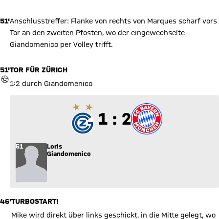
51'
Anschlusstreffer: Flanke von rechts von Marques scharf vors
Tor an den zweiten Pfosten, wo der eingewechselte
Giandomenico per Volley trifft.
51'
TOR FÜR ZÜRICH
TOR
1:2 durch Giandomenico
1 zu 2
1 : 2
51
Loris
Giandomenico
46'
TURBOSTART!
Mike wird direkt über links geschickt, in die Mitte gelegt, wo