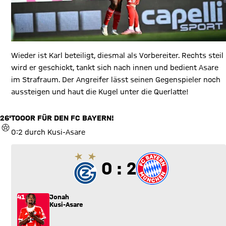
Wieder ist Karl beteiligt, diesmal als Vorbereiter. Rechts steil
wird er geschickt, tankt sich nach innen und bedient Asare
im Strafraum. Der Angreifer lässt seinen Gegenspieler noch
aussteigen und haut die Kugel unter die Querlatte!
26'
TOOOR FÜR DEN FC BAYERN!
TOR
0:2 durch Kusi-Asare
0 zu 2
0 : 2
41
Jonah
Kusi-Asare