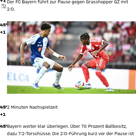
+3
Der FC Bayern führt zur Pause gegen Grasshopper GZ mit
ABPFIFF
2:0.
45'
+1
45'
2 Minuten Nachspielzeit
+1
45'
Bayern weiter klar überlegen. Über 70 Prozent Ballbesitz,
dazu 7:2-Torschüsse. Die 2:0-Führung kurz vor der Pause ist