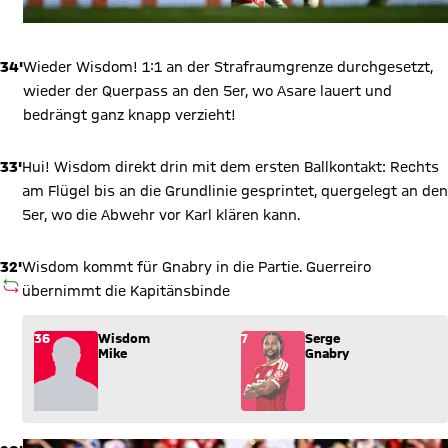
34'
Wieder Wisdom! 1:1 an der Strafraumgrenze durchgesetzt,
wieder der Querpass an den 5er, wo Asare lauert und
bedrängt ganz knapp verzieht!
33'
Hui! Wisdom direkt drin mit dem ersten Ballkontakt: Rechts
am Flügel bis an die Grundlinie gesprintet, quergelegt an den
5er, wo die Abwehr vor Karl klären kann.
32'
Wisdom kommt für Gnabry in die Partie. Guerreiro
AUSWECHSLUNG
übernimmt die Kapitänsbinde
Wechsel: Wisdom Mike (36) kommt für Serge Gnabry (7) ins S
36
Wisdom
7
Serge
Mike
Gnabry