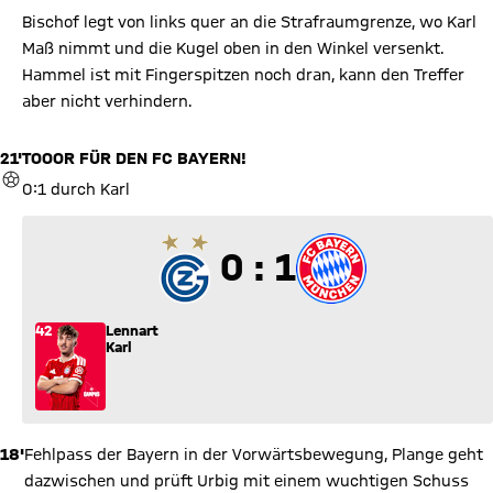
Bischof legt von links quer an die Strafraumgrenze, wo Karl
Maß nimmt und die Kugel oben in den Winkel versenkt.
Hammel ist mit Fingerspitzen noch dran, kann den Treffer
aber nicht verhindern.
21'
TOOOR FÜR DEN FC BAYERN!
TOR
0:1 durch Karl
0 zu 1
0 : 1
42
Lennart
Karl
18'
Fehlpass der Bayern in der Vorwärtsbewegung, Plange geht
dazwischen und prüft Urbig mit einem wuchtigen Schuss