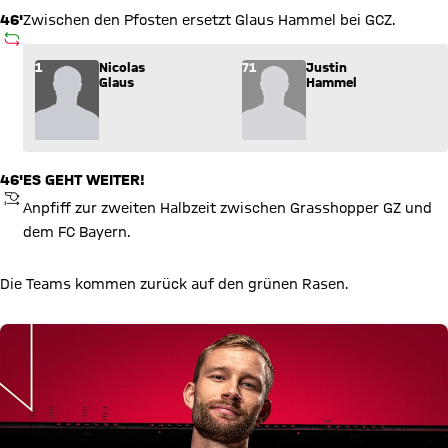
46'
Zwischen den Pfosten ersetzt Glaus Hammel bei GCZ.
AUSWECHSLUNG
Wechsel: Nicolas Glaus (1) kommt für Justin Hammel (71) ins
1
Nicolas
71
Justin
Glaus
Hammel
46'
ES GEHT WEITER!
ANPFIFF
Anpfiff zur zweiten Halbzeit zwischen Grasshopper GZ und
dem FC Bayern.
Die Teams kommen zurück auf den grünen Rasen.