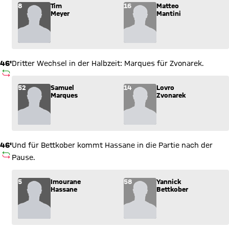
Wechsel: Tim Meyer (8) kommt für Matteo Mantini (16) ins Sp
8
Tim
16
Matteo
Meyer
Mantini
46'
Dritter Wechsel in der Halbzeit: Marques für Zvonarek.
AUSWECHSLUNG
Wechsel: Samuel Marques (52) kommt für Lovro Zvonarek (14)
52
Samuel
14
Lovro
Marques
Zvonarek
46'
Und für Bettkober kommt Hassane in die Partie nach der
AUSWECHSLUNG
Pause.
Wechsel: Imourane Hassane (5) kommt für Yannick Bettkober 
5
Imourane
58
Yannick
Hassane
Bettkober