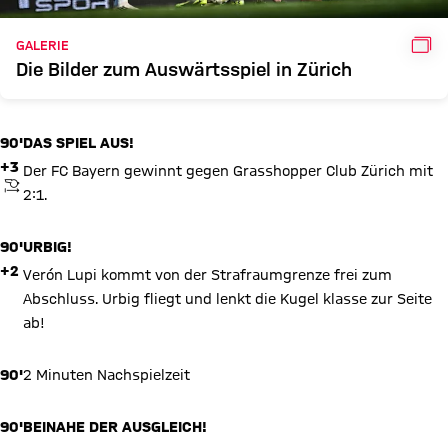
GAL
GALERIE
Die Bilder zum Auswärtsspiel in Zürich
90'
DAS SPIEL AUS!
+3
Der FC Bayern gewinnt gegen Grasshopper Club Zürich mit
ANPFIFF
2:1.
90'
URBIG!
+2
Verón Lupi kommt von der Strafraumgrenze frei zum
Abschluss. Urbig fliegt und lenkt die Kugel klasse zur Seite
ab!
90'
2 Minuten Nachspielzeit
90'
BEINAHE DER AUSGLEICH!