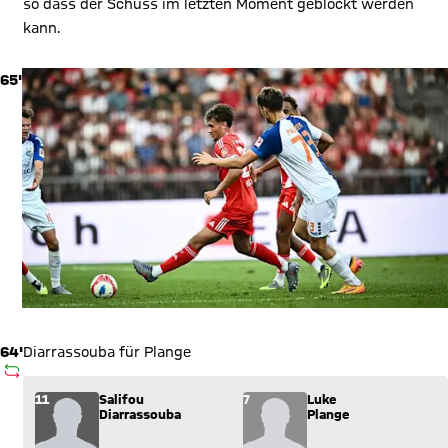
so dass der Schuss im letzten Moment geblockt werden
kann.
65'
64'
Diarrassouba für Plange
AUSWECHSLUNG
Wechsel: Salifou Diarrassouba (11) kommt für Luke Plange (7)
11
Salifou
7
Luke
Diarrassouba
Plange