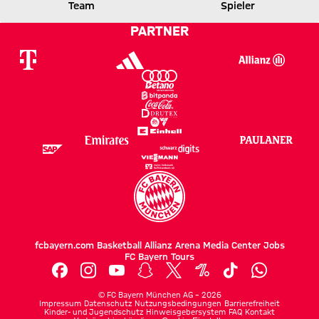
FCB
ACM
Team
Spieler
PARTNER
Zum Spielbericht
fcbayern.com
Basketball
Allianz Arena
Media Center
Jobs
FC Bayern Tours
©
FC Bayern München AG
–
2026
Impressum
Datenschutz
Nutzungsbedingungen
Barrierefreiheit
Kinder- und Jugendschutz
Hinweisgebersystem
FAQ
Kontakt