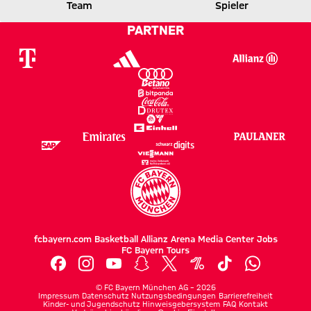
FCB
ACM
Team
Spieler
PARTNER
Zum Spielbericht
fcbayern.com
Basketball
Allianz Arena
Media Center
Jobs
FC Bayern Tours
©
FC Bayern München AG
–
2026
Impressum
Datenschutz
Nutzungsbedingungen
Barrierefreiheit
Kinder- und Jugendschutz
Hinweisgebersystem
FAQ
Kontakt